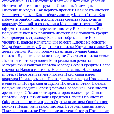
страхование ВТБ
Ипотечные платежи
Ипотечные условия
Ипотечный вычет инструкция
Ипотечный заемщик
Ипотечный кредит
Как вернуть проценты
Как взять ипотеку
Как внести деньги
Как выбрать ипотеку
Как выйти из
Как
избежать ошибок
Как использовать средства
Как купить
квартиру
Как найти созаемщика
Как написать отзыв
Как
оформить налог
Как перенести ипотеку
Как погасить
Как
получить вычет
Как получить ипотеку
Как получить кредит
Как проверить страховку
Как снять обременение
Как
увеличить шансы
Капитальный ремонт
Ключевые аспекты
Когда брать ипотеку
Кредит или ипотека
Кредит на жилье
Кто
делает ремонт
Купля продажа квартиры
Лучшие банки
ипотеки
Лучшие советы по продаже
Льготная ипотека семье
Льготная ипотека условия
Материалы для ремонта
Материнский капитал ипотека
Молодая семья кредиты
Налог
с ремонта
Налоги и вычеты
Налоги на жилье
Налоговая
ипотека
Налоговый вычет ипотека
Налоговый вычет
квартира
Начало ремонта
Неожиданные находки
Новая жизнь
начинается
Нотариальная сделка
Нюансы ипотеки
Нюансы
получения кредита
Образец формы Сбербанка
Обязанности
арендаторов
Обязанности арендаторов владельцев
Оплата
ипотеки Сбер
Оптимизация кредитов
Отзывы по ипотеке
Оформление ипотеки просто
Оценка квартиры
Ошибки при
ремонте
Первичный взнос ипотека
Первоначальный взнос
Платежи по ипотеке
Погашение ипотеки быстро
Погашение