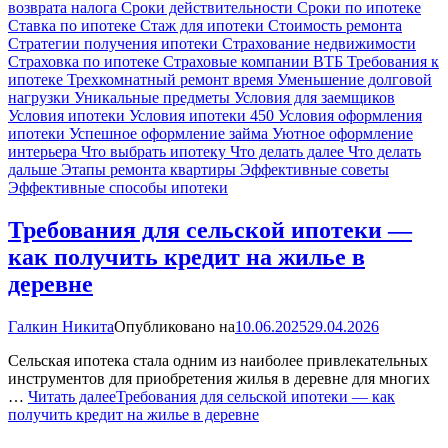
возврата налога
Сроки действительности
Сроки по ипотеке
Ставка по ипотеке
Стаж для ипотеки
Стоимость ремонта
Стратегии получения ипотеки
Страхование недвижимости
Страховка по ипотеке
Страховые компании ВТБ
Требования к
ипотеке
Трехкомнатный ремонт время
Уменьшение долговой
нагрузки
Уникальные предметы
Условия для заемщиков
Условия ипотеки
Условия ипотеки 450
Условия оформления
ипотеки
Успешное оформление займа
Уютное оформление
интерьера
Что выбрать ипотеку
Что делать далее
Что делать
дальше
Этапы ремонта квартиры
Эффективные советы
Эффективные способы ипотеки
Требования для сельской ипотеки —
как получить кредит на жилье в
деревне
Галкин Никита
Опубликовано на
10.06.2025
29.04.2026
Сельская ипотека стала одним из наиболее привлекательных
инструментов для приобретения жилья в деревне для многих
…
Читать далее
Требования для сельской ипотеки — как
получить кредит на жилье в деревне