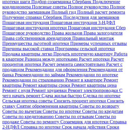
ипотеки шаги
Подбор созаемщика Сбербанк
Подключение
кондиционера
Полезные советы
Полное руководство
Полное
руководство заемщикам
Полный гид
Полный расчет ремонта
Получение справки Сбербанк
Последствия для заемщиков
Пошаговая инструкция
Пошаговая инструкция 3-НДФЛ
Пошаговая инструкция ипотеки
Пошаговая инструкция Сбер
Пошаговое руководство
Права жильцов
Права залогодателя
Права собственников арендаторов
Правильный монтаж
Преимущества льготной ипотеки
Примеры успешных отзывы
Причины высокой ставки
Программы сельской ипотеки
Продажа квартиры легко
Продать ипотечную квартиру
Работа
в квартире
Разница между ипотеками
Расчет ипотеки
Расчет
процентов ипотеки
Расчет ремонта самостоятельно
Расчет с
продавцом
Рекомендации для оформления
Рекомендации от
банка
Рекомендации по займам
Рекомендации по ипотеке
Рекомендации по страхованию
Ремонт в квартире
Ремонт
квартиры
Ремонт квартиры сроки
Ремонт квартиры цена
Ремонт с нуля
Ремонт хрущевки
Ремонт электропроводки
С
чего начать ремонт
Сдача жилья быстро
Сделка по ипотеке
Сельская ипотека советы
Снизить процент ипотеки
Снизить
ставку
Снятие обременения квартиры
Советы по возврату
Советы по вычетам
Советы по ипотеке
Советы по кредитам
Советы по кредитованию
Советы по отзывам
Советы по
продаже
Советы по ремонту
Созаемщик для ипотеки
Справка
2-НДФЛ
Справка по ипотеке
Срок начала действия
Сроки