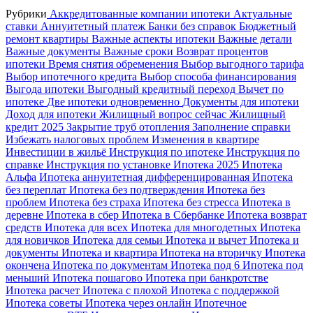
Рубрики
Аккредитованные компании ипотеки
Актуальные
ставки
Аннуитетный платеж
Банки без справок
Бюджетный
ремонт квартиры
Важные аспекты ипотеки
Важные детали
Важные документы
Важные сроки
Возврат процентов
ипотеки
Время снятия обременения
Выбор выгодного тарифа
Выбор ипотечного кредита
Выбор способа финансирования
Выгода ипотеки
Выгодный кредитный переход
Вычет по
ипотеке
Две ипотеки одновременно
Документы для ипотеки
Доход для ипотеки
Жилищный вопрос сейчас
Жилищный
кредит 2025
Закрытие труб отопления
Заполнение справки
Избежать налоговых проблем
Изменения в квартире
Инвестиции в жильё
Инструкция по ипотеке
Инструкция по
справке
Инструкция по установке
Ипотека 2025
Ипотека
Альфа
Ипотека аннуитетная дифференцированная
Ипотека
без переплат
Ипотека без подтверждения
Ипотека без
проблем
Ипотека без страха
Ипотека без стресса
Ипотека в
деревне
Ипотека в сбер
Ипотека в Сбербанке
Ипотека возврат
средств
Ипотека для всех
Ипотека для многодетных
Ипотека
для новичков
Ипотека для семьи
Ипотека и вычет
Ипотека и
документы
Ипотека и квартира
Ипотека на вторичку
Ипотека
окончена
Ипотека по документам
Ипотека под 6
Ипотека под
меньший
Ипотека пошагово
Ипотека при банкротстве
Ипотека расчет
Ипотека с плохой
Ипотека с поддержкой
Ипотека советы
Ипотека через онлайн
Ипотечное