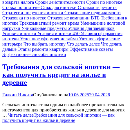
возврата налога
Сроки действительности
Сроки по ипотеке
Ставка по ипотеке
Стаж для ипотеки
Стоимость ремонта
Стратегии получения ипотеки
Страхование недвижимости
Страховка по ипотеке
Страховые компании ВТБ
Требования к
ипотеке
Трехкомнатный ремонт время
Уменьшение долговой
нагрузки
Уникальные предметы
Условия для заемщиков
Условия ипотеки
Условия ипотеки 450
Условия оформления
ипотеки
Успешное оформление займа
Уютное оформление
интерьера
Что выбрать ипотеку
Что делать далее
Что делать
дальше
Этапы ремонта квартиры
Эффективные советы
Эффективные способы ипотеки
Требования для сельской ипотеки —
как получить кредит на жилье в
деревне
Галкин Никита
Опубликовано на
10.06.2025
29.04.2026
Сельская ипотека стала одним из наиболее привлекательных
инструментов для приобретения жилья в деревне для многих
…
Читать далее
Требования для сельской ипотеки — как
получить кредит на жилье в деревне