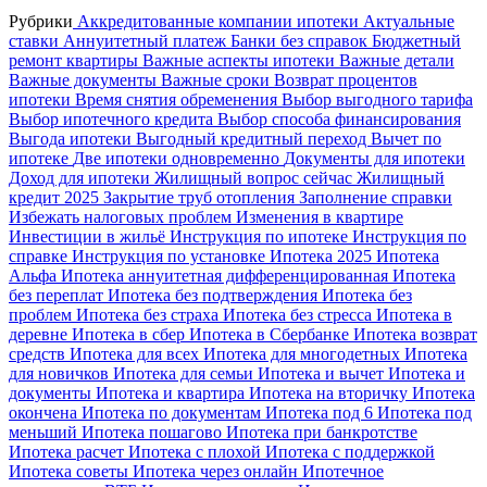
Рубрики
Аккредитованные компании ипотеки
Актуальные
ставки
Аннуитетный платеж
Банки без справок
Бюджетный
ремонт квартиры
Важные аспекты ипотеки
Важные детали
Важные документы
Важные сроки
Возврат процентов
ипотеки
Время снятия обременения
Выбор выгодного тарифа
Выбор ипотечного кредита
Выбор способа финансирования
Выгода ипотеки
Выгодный кредитный переход
Вычет по
ипотеке
Две ипотеки одновременно
Документы для ипотеки
Доход для ипотеки
Жилищный вопрос сейчас
Жилищный
кредит 2025
Закрытие труб отопления
Заполнение справки
Избежать налоговых проблем
Изменения в квартире
Инвестиции в жильё
Инструкция по ипотеке
Инструкция по
справке
Инструкция по установке
Ипотека 2025
Ипотека
Альфа
Ипотека аннуитетная дифференцированная
Ипотека
без переплат
Ипотека без подтверждения
Ипотека без
проблем
Ипотека без страха
Ипотека без стресса
Ипотека в
деревне
Ипотека в сбер
Ипотека в Сбербанке
Ипотека возврат
средств
Ипотека для всех
Ипотека для многодетных
Ипотека
для новичков
Ипотека для семьи
Ипотека и вычет
Ипотека и
документы
Ипотека и квартира
Ипотека на вторичку
Ипотека
окончена
Ипотека по документам
Ипотека под 6
Ипотека под
меньший
Ипотека пошагово
Ипотека при банкротстве
Ипотека расчет
Ипотека с плохой
Ипотека с поддержкой
Ипотека советы
Ипотека через онлайн
Ипотечное