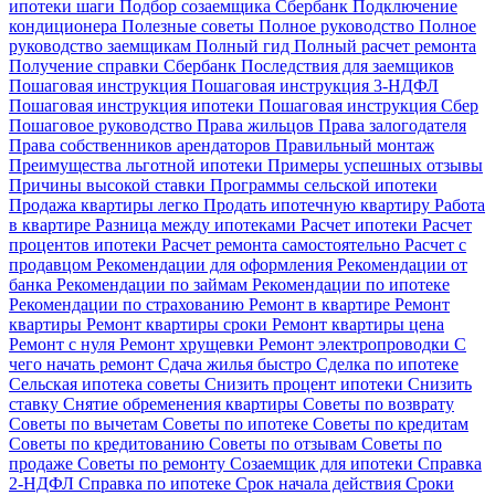
ипотеки шаги
Подбор созаемщика Сбербанк
Подключение
кондиционера
Полезные советы
Полное руководство
Полное
руководство заемщикам
Полный гид
Полный расчет ремонта
Получение справки Сбербанк
Последствия для заемщиков
Пошаговая инструкция
Пошаговая инструкция 3-НДФЛ
Пошаговая инструкция ипотеки
Пошаговая инструкция Сбер
Пошаговое руководство
Права жильцов
Права залогодателя
Права собственников арендаторов
Правильный монтаж
Преимущества льготной ипотеки
Примеры успешных отзывы
Причины высокой ставки
Программы сельской ипотеки
Продажа квартиры легко
Продать ипотечную квартиру
Работа
в квартире
Разница между ипотеками
Расчет ипотеки
Расчет
процентов ипотеки
Расчет ремонта самостоятельно
Расчет с
продавцом
Рекомендации для оформления
Рекомендации от
банка
Рекомендации по займам
Рекомендации по ипотеке
Рекомендации по страхованию
Ремонт в квартире
Ремонт
квартиры
Ремонт квартиры сроки
Ремонт квартиры цена
Ремонт с нуля
Ремонт хрущевки
Ремонт электропроводки
С
чего начать ремонт
Сдача жилья быстро
Сделка по ипотеке
Сельская ипотека советы
Снизить процент ипотеки
Снизить
ставку
Снятие обременения квартиры
Советы по возврату
Советы по вычетам
Советы по ипотеке
Советы по кредитам
Советы по кредитованию
Советы по отзывам
Советы по
продаже
Советы по ремонту
Созаемщик для ипотеки
Справка
2-НДФЛ
Справка по ипотеке
Срок начала действия
Сроки