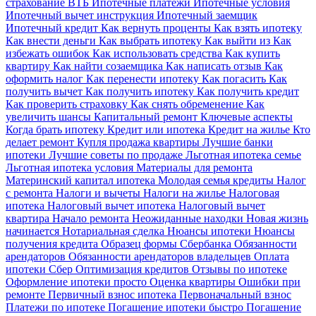
страхование ВТБ
Ипотечные платежи
Ипотечные условия
Ипотечный вычет инструкция
Ипотечный заемщик
Ипотечный кредит
Как вернуть проценты
Как взять ипотеку
Как внести деньги
Как выбрать ипотеку
Как выйти из
Как
избежать ошибок
Как использовать средства
Как купить
квартиру
Как найти созаемщика
Как написать отзыв
Как
оформить налог
Как перенести ипотеку
Как погасить
Как
получить вычет
Как получить ипотеку
Как получить кредит
Как проверить страховку
Как снять обременение
Как
увеличить шансы
Капитальный ремонт
Ключевые аспекты
Когда брать ипотеку
Кредит или ипотека
Кредит на жилье
Кто
делает ремонт
Купля продажа квартиры
Лучшие банки
ипотеки
Лучшие советы по продаже
Льготная ипотека семье
Льготная ипотека условия
Материалы для ремонта
Материнский капитал ипотека
Молодая семья кредиты
Налог
с ремонта
Налоги и вычеты
Налоги на жилье
Налоговая
ипотека
Налоговый вычет ипотека
Налоговый вычет
квартира
Начало ремонта
Неожиданные находки
Новая жизнь
начинается
Нотариальная сделка
Нюансы ипотеки
Нюансы
получения кредита
Образец формы Сбербанка
Обязанности
арендаторов
Обязанности арендаторов владельцев
Оплата
ипотеки Сбер
Оптимизация кредитов
Отзывы по ипотеке
Оформление ипотеки просто
Оценка квартиры
Ошибки при
ремонте
Первичный взнос ипотека
Первоначальный взнос
Платежи по ипотеке
Погашение ипотеки быстро
Погашение