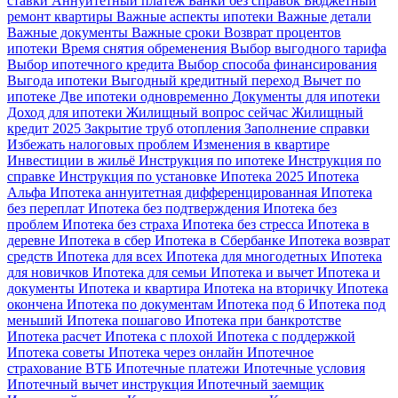
ставки
Аннуитетный платеж
Банки без справок
Бюджетный
ремонт квартиры
Важные аспекты ипотеки
Важные детали
Важные документы
Важные сроки
Возврат процентов
ипотеки
Время снятия обременения
Выбор выгодного тарифа
Выбор ипотечного кредита
Выбор способа финансирования
Выгода ипотеки
Выгодный кредитный переход
Вычет по
ипотеке
Две ипотеки одновременно
Документы для ипотеки
Доход для ипотеки
Жилищный вопрос сейчас
Жилищный
кредит 2025
Закрытие труб отопления
Заполнение справки
Избежать налоговых проблем
Изменения в квартире
Инвестиции в жильё
Инструкция по ипотеке
Инструкция по
справке
Инструкция по установке
Ипотека 2025
Ипотека
Альфа
Ипотека аннуитетная дифференцированная
Ипотека
без переплат
Ипотека без подтверждения
Ипотека без
проблем
Ипотека без страха
Ипотека без стресса
Ипотека в
деревне
Ипотека в сбер
Ипотека в Сбербанке
Ипотека возврат
средств
Ипотека для всех
Ипотека для многодетных
Ипотека
для новичков
Ипотека для семьи
Ипотека и вычет
Ипотека и
документы
Ипотека и квартира
Ипотека на вторичку
Ипотека
окончена
Ипотека по документам
Ипотека под 6
Ипотека под
меньший
Ипотека пошагово
Ипотека при банкротстве
Ипотека расчет
Ипотека с плохой
Ипотека с поддержкой
Ипотека советы
Ипотека через онлайн
Ипотечное
страхование ВТБ
Ипотечные платежи
Ипотечные условия
Ипотечный вычет инструкция
Ипотечный заемщик