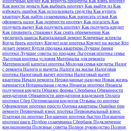
Ипотечный кредит
Как вернуть проценты
Как взять ипотеку
Как внести деньги
Как выбрать ипотеку
Как выйти из
Как
избежать ошибок
Как использовать средства
Как купить
квартиру
Как найти созаемщика
Как написать отзыв
Как
оформить налог
Как перенести ипотеку
Как погасить
Как
получить вычет
Как получить ипотеку
Как получить кредит
Как проверить страховку
Как снять обременение
Как
увеличить шансы
Капитальный ремонт
Ключевые аспекты
Когда брать ипотеку
Кредит или ипотека
Кредит на жилье
Кто
делает ремонт
Купля продажа квартиры
Лучшие банки
ипотеки
Лучшие советы по продаже
Льготная ипотека семье
Льготная ипотека условия
Материалы для ремонта
Материнский капитал ипотека
Молодая семья кредиты
Налог
с ремонта
Налоги и вычеты
Налоги на жилье
Налоговая
ипотека
Налоговый вычет ипотека
Налоговый вычет
квартира
Начало ремонта
Неожиданные находки
Новая жизнь
начинается
Нотариальная сделка
Нюансы ипотеки
Нюансы
получения кредита
Образец формы Сбербанка
Обязанности
арендаторов
Обязанности арендаторов владельцев
Оплата
ипотеки Сбер
Оптимизация кредитов
Отзывы по ипотеке
Оформление ипотеки просто
Оценка квартиры
Ошибки при
ремонте
Первичный взнос ипотека
Первоначальный взнос
Платежи по ипотеке
Погашение ипотеки быстро
Погашение
ипотеки шаги
Подбор созаемщика Сбербанк
Подключение
кондиционера
Полезные советы
Полное руководство
Полное