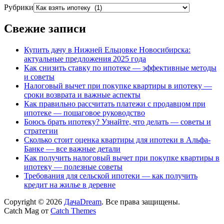
Рубрики
Свежие записи
Купить дачу в Нижней Ельцовке Новосибирска:
актуальные предложения 2025 года
Как снизить ставку по ипотеке — эффективные методы
и советы
Налоговый вычет при покупке квартиры в ипотеку —
сроки возврата и важные аспекты
Как правильно рассчитать платежи с продавцом при
ипотеке — пошаговое руководство
Боюсь брать ипотеку? Узнайте, что делать — советы и
стратегии
Сколько стоит оценка квартиры для ипотеки в Альфа-
Банке — все важные детали
Как получить налоговый вычет при покупке квартиры в
ипотеку — полезные советы
Требования для сельской ипотеки — как получить
кредит на жилье в деревне
Copyright © 2026
ДачаDream
. Все права защищены.
Catch Mag от
Catch Themes