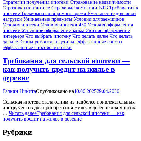
Стратегии получения ипотеки
Страхование недвижимости
Страховка по ипотеке
Страховые компании ВТБ
Требования к
ипотеке
Трехкомнатный ремонт время
Уменьшение долговой
нагрузки
Уникальные предметы
Условия для заемщиков
Условия ипотеки
Условия ипотеки 450
Условия оформления
ипотеки
Успешное оформление займа
Уютное оформление
интерьера
Что выбрать ипотеку
Что делать далее
Что делать
дальше
Этапы ремонта квартиры
Эффективные советы
Эффективные способы ипотеки
Требования для сельской ипотеки —
как получить кредит на жилье в
деревне
Галкин Никита
Опубликовано на
10.06.2025
29.04.2026
Сельская ипотека стала одним из наиболее привлекательных
инструментов для приобретения жилья в деревне для многих
…
Читать далее
Требования для сельской ипотеки — как
получить кредит на жилье в деревне
Рубрики