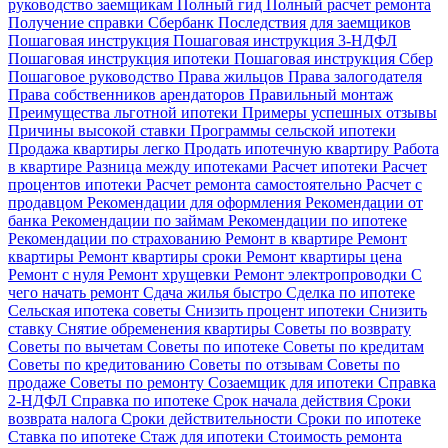
руководство заемщикам
Полный гид
Полный расчет ремонта
Получение справки Сбербанк
Последствия для заемщиков
Пошаговая инструкция
Пошаговая инструкция 3-НДФЛ
Пошаговая инструкция ипотеки
Пошаговая инструкция Сбер
Пошаговое руководство
Права жильцов
Права залогодателя
Права собственников арендаторов
Правильный монтаж
Преимущества льготной ипотеки
Примеры успешных отзывы
Причины высокой ставки
Программы сельской ипотеки
Продажа квартиры легко
Продать ипотечную квартиру
Работа
в квартире
Разница между ипотеками
Расчет ипотеки
Расчет
процентов ипотеки
Расчет ремонта самостоятельно
Расчет с
продавцом
Рекомендации для оформления
Рекомендации от
банка
Рекомендации по займам
Рекомендации по ипотеке
Рекомендации по страхованию
Ремонт в квартире
Ремонт
квартиры
Ремонт квартиры сроки
Ремонт квартиры цена
Ремонт с нуля
Ремонт хрущевки
Ремонт электропроводки
С
чего начать ремонт
Сдача жилья быстро
Сделка по ипотеке
Сельская ипотека советы
Снизить процент ипотеки
Снизить
ставку
Снятие обременения квартиры
Советы по возврату
Советы по вычетам
Советы по ипотеке
Советы по кредитам
Советы по кредитованию
Советы по отзывам
Советы по
продаже
Советы по ремонту
Созаемщик для ипотеки
Справка
2-НДФЛ
Справка по ипотеке
Срок начала действия
Сроки
возврата налога
Сроки действительности
Сроки по ипотеке
Ставка по ипотеке
Стаж для ипотеки
Стоимость ремонта