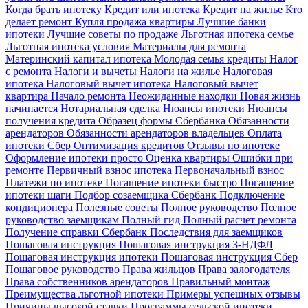
Когда брать ипотеку
Кредит или ипотека
Кредит на жилье
Кто
делает ремонт
Купля продажа квартиры
Лучшие банки
ипотеки
Лучшие советы по продаже
Льготная ипотека семье
Льготная ипотека условия
Материалы для ремонта
Материнский капитал ипотека
Молодая семья кредиты
Налог
с ремонта
Налоги и вычеты
Налоги на жилье
Налоговая
ипотека
Налоговый вычет ипотека
Налоговый вычет
квартира
Начало ремонта
Неожиданные находки
Новая жизнь
начинается
Нотариальная сделка
Нюансы ипотеки
Нюансы
получения кредита
Образец формы Сбербанка
Обязанности
арендаторов
Обязанности арендаторов владельцев
Оплата
ипотеки Сбер
Оптимизация кредитов
Отзывы по ипотеке
Оформление ипотеки просто
Оценка квартиры
Ошибки при
ремонте
Первичный взнос ипотека
Первоначальный взнос
Платежи по ипотеке
Погашение ипотеки быстро
Погашение
ипотеки шаги
Подбор созаемщика Сбербанк
Подключение
кондиционера
Полезные советы
Полное руководство
Полное
руководство заемщикам
Полный гид
Полный расчет ремонта
Получение справки Сбербанк
Последствия для заемщиков
Пошаговая инструкция
Пошаговая инструкция 3-НДФЛ
Пошаговая инструкция ипотеки
Пошаговая инструкция Сбер
Пошаговое руководство
Права жильцов
Права залогодателя
Права собственников арендаторов
Правильный монтаж
Преимущества льготной ипотеки
Примеры успешных отзывы
Причины высокой ставки
Программы сельской ипотеки