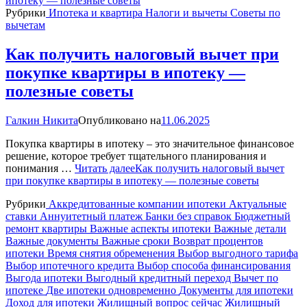
Рубрики
Ипотека и квартира
Налоги и вычеты
Советы по
вычетам
Как получить налоговый вычет при
покупке квартиры в ипотеку —
полезные советы
Галкин Никита
Опубликовано на
11.06.2025
Покупка квартиры в ипотеку – это значительное финансовое
решение, которое требует тщательного планирования и
понимания …
Читать далее
Как получить налоговый вычет
при покупке квартиры в ипотеку — полезные советы
Рубрики
Аккредитованные компании ипотеки
Актуальные
ставки
Аннуитетный платеж
Банки без справок
Бюджетный
ремонт квартиры
Важные аспекты ипотеки
Важные детали
Важные документы
Важные сроки
Возврат процентов
ипотеки
Время снятия обременения
Выбор выгодного тарифа
Выбор ипотечного кредита
Выбор способа финансирования
Выгода ипотеки
Выгодный кредитный переход
Вычет по
ипотеке
Две ипотеки одновременно
Документы для ипотеки
Доход для ипотеки
Жилищный вопрос сейчас
Жилищный