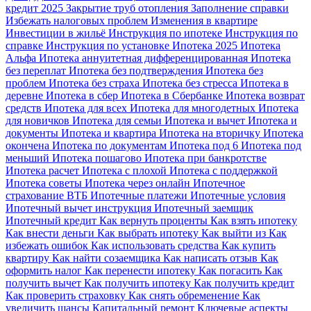
кредит 2025
Закрытие труб отопления
Заполнение справки
Избежать налоговых проблем
Изменения в квартире
Инвестиции в жильё
Инструкция по ипотеке
Инструкция по
справке
Инструкция по установке
Ипотека 2025
Ипотека
Альфа
Ипотека аннуитетная дифференцированная
Ипотека
без переплат
Ипотека без подтверждения
Ипотека без
проблем
Ипотека без страха
Ипотека без стресса
Ипотека в
деревне
Ипотека в сбер
Ипотека в Сбербанке
Ипотека возврат
средств
Ипотека для всех
Ипотека для многодетных
Ипотека
для новичков
Ипотека для семьи
Ипотека и вычет
Ипотека и
документы
Ипотека и квартира
Ипотека на вторичку
Ипотека
окончена
Ипотека по документам
Ипотека под 6
Ипотека под
меньший
Ипотека пошагово
Ипотека при банкротстве
Ипотека расчет
Ипотека с плохой
Ипотека с поддержкой
Ипотека советы
Ипотека через онлайн
Ипотечное
страхование ВТБ
Ипотечные платежи
Ипотечные условия
Ипотечный вычет инструкция
Ипотечный заемщик
Ипотечный кредит
Как вернуть проценты
Как взять ипотеку
Как внести деньги
Как выбрать ипотеку
Как выйти из
Как
избежать ошибок
Как использовать средства
Как купить
квартиру
Как найти созаемщика
Как написать отзыв
Как
оформить налог
Как перенести ипотеку
Как погасить
Как
получить вычет
Как получить ипотеку
Как получить кредит
Как проверить страховку
Как снять обременение
Как
увеличить шансы
Капитальный ремонт
Ключевые аспекты