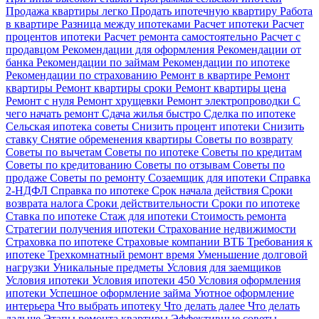
Продажа квартиры легко
Продать ипотечную квартиру
Работа
в квартире
Разница между ипотеками
Расчет ипотеки
Расчет
процентов ипотеки
Расчет ремонта самостоятельно
Расчет с
продавцом
Рекомендации для оформления
Рекомендации от
банка
Рекомендации по займам
Рекомендации по ипотеке
Рекомендации по страхованию
Ремонт в квартире
Ремонт
квартиры
Ремонт квартиры сроки
Ремонт квартиры цена
Ремонт с нуля
Ремонт хрущевки
Ремонт электропроводки
С
чего начать ремонт
Сдача жилья быстро
Сделка по ипотеке
Сельская ипотека советы
Снизить процент ипотеки
Снизить
ставку
Снятие обременения квартиры
Советы по возврату
Советы по вычетам
Советы по ипотеке
Советы по кредитам
Советы по кредитованию
Советы по отзывам
Советы по
продаже
Советы по ремонту
Созаемщик для ипотеки
Справка
2-НДФЛ
Справка по ипотеке
Срок начала действия
Сроки
возврата налога
Сроки действительности
Сроки по ипотеке
Ставка по ипотеке
Стаж для ипотеки
Стоимость ремонта
Стратегии получения ипотеки
Страхование недвижимости
Страховка по ипотеке
Страховые компании ВТБ
Требования к
ипотеке
Трехкомнатный ремонт время
Уменьшение долговой
нагрузки
Уникальные предметы
Условия для заемщиков
Условия ипотеки
Условия ипотеки 450
Условия оформления
ипотеки
Успешное оформление займа
Уютное оформление
интерьера
Что выбрать ипотеку
Что делать далее
Что делать
дальше
Этапы ремонта квартиры
Эффективные советы