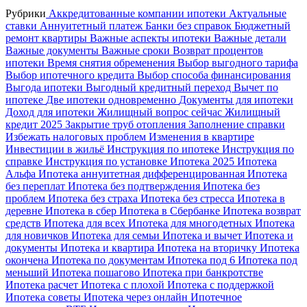
Рубрики
Аккредитованные компании ипотеки
Актуальные
ставки
Аннуитетный платеж
Банки без справок
Бюджетный
ремонт квартиры
Важные аспекты ипотеки
Важные детали
Важные документы
Важные сроки
Возврат процентов
ипотеки
Время снятия обременения
Выбор выгодного тарифа
Выбор ипотечного кредита
Выбор способа финансирования
Выгода ипотеки
Выгодный кредитный переход
Вычет по
ипотеке
Две ипотеки одновременно
Документы для ипотеки
Доход для ипотеки
Жилищный вопрос сейчас
Жилищный
кредит 2025
Закрытие труб отопления
Заполнение справки
Избежать налоговых проблем
Изменения в квартире
Инвестиции в жильё
Инструкция по ипотеке
Инструкция по
справке
Инструкция по установке
Ипотека 2025
Ипотека
Альфа
Ипотека аннуитетная дифференцированная
Ипотека
без переплат
Ипотека без подтверждения
Ипотека без
проблем
Ипотека без страха
Ипотека без стресса
Ипотека в
деревне
Ипотека в сбер
Ипотека в Сбербанке
Ипотека возврат
средств
Ипотека для всех
Ипотека для многодетных
Ипотека
для новичков
Ипотека для семьи
Ипотека и вычет
Ипотека и
документы
Ипотека и квартира
Ипотека на вторичку
Ипотека
окончена
Ипотека по документам
Ипотека под 6
Ипотека под
меньший
Ипотека пошагово
Ипотека при банкротстве
Ипотека расчет
Ипотека с плохой
Ипотека с поддержкой
Ипотека советы
Ипотека через онлайн
Ипотечное