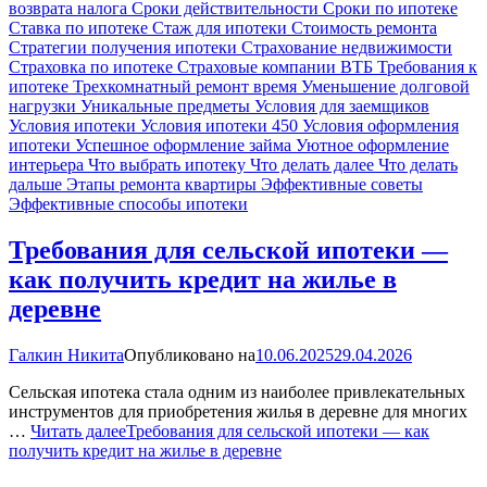
возврата налога
Сроки действительности
Сроки по ипотеке
Ставка по ипотеке
Стаж для ипотеки
Стоимость ремонта
Стратегии получения ипотеки
Страхование недвижимости
Страховка по ипотеке
Страховые компании ВТБ
Требования к
ипотеке
Трехкомнатный ремонт время
Уменьшение долговой
нагрузки
Уникальные предметы
Условия для заемщиков
Условия ипотеки
Условия ипотеки 450
Условия оформления
ипотеки
Успешное оформление займа
Уютное оформление
интерьера
Что выбрать ипотеку
Что делать далее
Что делать
дальше
Этапы ремонта квартиры
Эффективные советы
Эффективные способы ипотеки
Требования для сельской ипотеки —
как получить кредит на жилье в
деревне
Галкин Никита
Опубликовано на
10.06.2025
29.04.2026
Сельская ипотека стала одним из наиболее привлекательных
инструментов для приобретения жилья в деревне для многих
…
Читать далее
Требования для сельской ипотеки — как
получить кредит на жилье в деревне