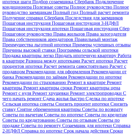
ипотеки шаги
Подбор созаемщика Сбербанк
Подключение
кондиционера
Полезные советы
Полное руководство
Полное
руководство заемщикам
Полный гид
Полный расчет ремонта
Получение справки Сбербанк
Последствия для заемщиков
Пошаговая инструкция
Пошаговая инструкция 3-НДФЛ
Пошаговая инструкция ипотеки
Пошаговая инструкция Сбер
Пошаговое руководство
Права жильцов
Права залогодателя
Права собственников арендаторов
Правильный монтаж
Преимущества льготной ипотеки
Примеры успешных отзывы
Причины высокой ставки
Программы сельской ипотеки
Продажа квартиры легко
Продать ипотечную квартиру
Работа
в квартире
Разница между ипотеками
Расчет ипотеки
Расчет
процентов ипотеки
Расчет ремонта самостоятельно
Расчет с
продавцом
Рекомендации для оформления
Рекомендации от
банка
Рекомендации по займам
Рекомендации по ипотеке
Рекомендации по страхованию
Ремонт в квартире
Ремонт
квартиры
Ремонт квартиры сроки
Ремонт квартиры цена
Ремонт с нуля
Ремонт хрущевки
Ремонт электропроводки
С
чего начать ремонт
Сдача жилья быстро
Сделка по ипотеке
Сельская ипотека советы
Снизить процент ипотеки
Снизить
ставку
Снятие обременения квартиры
Советы по возврату
Советы по вычетам
Советы по ипотеке
Советы по кредитам
Советы по кредитованию
Советы по отзывам
Советы по
продаже
Советы по ремонту
Созаемщик для ипотеки
Справка
2-НДФЛ
Справка по ипотеке
Срок начала действия
Сроки