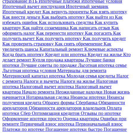
страхование ВТБ
Ипотечные платежи
Ипотечные условия
Ипотечный вычет инструкция
Ипотечный заемщик
Ипотечный кредит
Как вернуть проценты
Как взять ипотеку
Как внести деньги
Как выбрать ипотеку
Как выйти из
Как
избежать ошибок
Как использовать средства
Как купить
квартиру
Как найти созаемщика
Как написать отзыв
Как
оформить налог
Как перенести ипотеку
Как погасить
Как
получить вычет
Как получить ипотеку
Как получить кредит
Как проверить страховку
Как снять обременение
Как
увеличить шансы
Капитальный ремонт
Ключевые аспекты
Когда брать ипотеку
Кредит или ипотека
Кредит на жилье
Кто
делает ремонт
Купля продажа квартиры
Лучшие банки
ипотеки
Лучшие советы по продаже
Льготная ипотека семье
Льготная ипотека условия
Материалы для ремонта
Материнский капитал ипотека
Молодая семья кредиты
Налог
с ремонта
Налоги и вычеты
Налоги на жилье
Налоговая
ипотека
Налоговый вычет ипотека
Налоговый вычет
квартира
Начало ремонта
Неожиданные находки
Новая жизнь
начинается
Нотариальная сделка
Нюансы ипотеки
Нюансы
получения кредита
Образец формы Сбербанка
Обязанности
арендаторов
Обязанности арендаторов владельцев
Оплата
ипотеки Сбер
Оптимизация кредитов
Отзывы по ипотеке
Оформление ипотеки просто
Оценка квартиры
Ошибки при
ремонте
Первичный взнос ипотека
Первоначальный взнос
Платежи по ипотеке
Погашение ипотеки быстро
Погашение