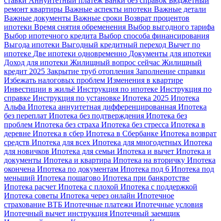
ставки
Аннуитетный платеж
Банки без справок
Бюджетный
ремонт квартиры
Важные аспекты ипотеки
Важные детали
Важные документы
Важные сроки
Возврат процентов
ипотеки
Время снятия обременения
Выбор выгодного тарифа
Выбор ипотечного кредита
Выбор способа финансирования
Выгода ипотеки
Выгодный кредитный переход
Вычет по
ипотеке
Две ипотеки одновременно
Документы для ипотеки
Доход для ипотеки
Жилищный вопрос сейчас
Жилищный
кредит 2025
Закрытие труб отопления
Заполнение справки
Избежать налоговых проблем
Изменения в квартире
Инвестиции в жильё
Инструкция по ипотеке
Инструкция по
справке
Инструкция по установке
Ипотека 2025
Ипотека
Альфа
Ипотека аннуитетная дифференцированная
Ипотека
без переплат
Ипотека без подтверждения
Ипотека без
проблем
Ипотека без страха
Ипотека без стресса
Ипотека в
деревне
Ипотека в сбер
Ипотека в Сбербанке
Ипотека возврат
средств
Ипотека для всех
Ипотека для многодетных
Ипотека
для новичков
Ипотека для семьи
Ипотека и вычет
Ипотека и
документы
Ипотека и квартира
Ипотека на вторичку
Ипотека
окончена
Ипотека по документам
Ипотека под 6
Ипотека под
меньший
Ипотека пошагово
Ипотека при банкротстве
Ипотека расчет
Ипотека с плохой
Ипотека с поддержкой
Ипотека советы
Ипотека через онлайн
Ипотечное
страхование ВТБ
Ипотечные платежи
Ипотечные условия
Ипотечный вычет инструкция
Ипотечный заемщик