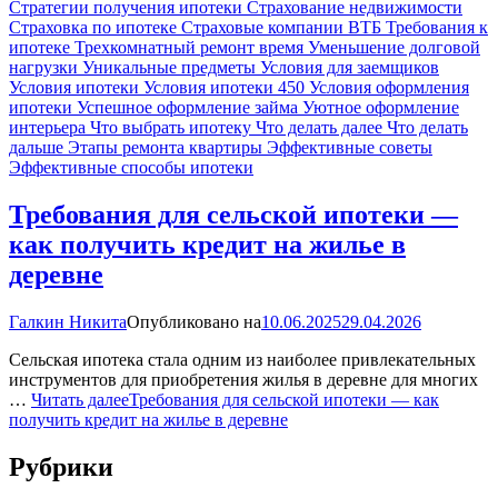
Стратегии получения ипотеки
Страхование недвижимости
Страховка по ипотеке
Страховые компании ВТБ
Требования к
ипотеке
Трехкомнатный ремонт время
Уменьшение долговой
нагрузки
Уникальные предметы
Условия для заемщиков
Условия ипотеки
Условия ипотеки 450
Условия оформления
ипотеки
Успешное оформление займа
Уютное оформление
интерьера
Что выбрать ипотеку
Что делать далее
Что делать
дальше
Этапы ремонта квартиры
Эффективные советы
Эффективные способы ипотеки
Требования для сельской ипотеки —
как получить кредит на жилье в
деревне
Галкин Никита
Опубликовано на
10.06.2025
29.04.2026
Сельская ипотека стала одним из наиболее привлекательных
инструментов для приобретения жилья в деревне для многих
…
Читать далее
Требования для сельской ипотеки — как
получить кредит на жилье в деревне
Рубрики