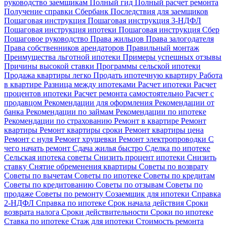
руководство заемщикам
Полный гид
Полный расчет ремонта
Получение справки Сбербанк
Последствия для заемщиков
Пошаговая инструкция
Пошаговая инструкция 3-НДФЛ
Пошаговая инструкция ипотеки
Пошаговая инструкция Сбер
Пошаговое руководство
Права жильцов
Права залогодателя
Права собственников арендаторов
Правильный монтаж
Преимущества льготной ипотеки
Примеры успешных отзывы
Причины высокой ставки
Программы сельской ипотеки
Продажа квартиры легко
Продать ипотечную квартиру
Работа
в квартире
Разница между ипотеками
Расчет ипотеки
Расчет
процентов ипотеки
Расчет ремонта самостоятельно
Расчет с
продавцом
Рекомендации для оформления
Рекомендации от
банка
Рекомендации по займам
Рекомендации по ипотеке
Рекомендации по страхованию
Ремонт в квартире
Ремонт
квартиры
Ремонт квартиры сроки
Ремонт квартиры цена
Ремонт с нуля
Ремонт хрущевки
Ремонт электропроводки
С
чего начать ремонт
Сдача жилья быстро
Сделка по ипотеке
Сельская ипотека советы
Снизить процент ипотеки
Снизить
ставку
Снятие обременения квартиры
Советы по возврату
Советы по вычетам
Советы по ипотеке
Советы по кредитам
Советы по кредитованию
Советы по отзывам
Советы по
продаже
Советы по ремонту
Созаемщик для ипотеки
Справка
2-НДФЛ
Справка по ипотеке
Срок начала действия
Сроки
возврата налога
Сроки действительности
Сроки по ипотеке
Ставка по ипотеке
Стаж для ипотеки
Стоимость ремонта