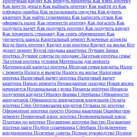
Ипотечный кредит
Как вернуть проценты
Как взять ипотеку
Как внести деньги
Как выбрать ипотеку
Как выйти из
Как
избежать ошибок
Как использовать средства
Как купить
квартиру
Как найти созаемщика
Как написать отзыв
Как
оформить налог
Как перенести ипотеку
Как погасить
Как
получить вычет
Как получить ипотеку
Как получить кредит
Как проверить страховку
Как снять обременение
Как
увеличить шансы
Капитальный ремонт
Ключевые аспекты
Когда брать ипотеку
Кредит или ипотека
Кредит на жилье
Кто
делает ремонт
Купля продажа квартиры
Лучшие банки
ипотеки
Лучшие советы по продаже
Льготная ипотека семье
Льготная ипотека условия
Материалы для ремонта
Материнский капитал ипотека
Молодая семья кредиты
Налог
с ремонта
Налоги и вычеты
Налоги на жилье
Налоговая
ипотека
Налоговый вычет ипотека
Налоговый вычет
квартира
Начало ремонта
Неожиданные находки
Новая жизнь
начинается
Нотариальная сделка
Нюансы ипотеки
Нюансы
получения кредита
Образец формы Сбербанка
Обязанности
арендаторов
Обязанности арендаторов владельцев
Оплата
ипотеки Сбер
Оптимизация кредитов
Отзывы по ипотеке
Оформление ипотеки просто
Оценка квартиры
Ошибки при
ремонте
Первичный взнос ипотека
Первоначальный взнос
Платежи по ипотеке
Погашение ипотеки быстро
Погашение
ипотеки шаги
Подбор созаемщика Сбербанк
Подключение
кондиционера
Полезные советы
Полное руководство
Полное