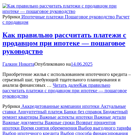
Рубрики
Ипотечные платежи
Пошаговое руководство
Расчет
с продавцом
Как правильно рассчитать платежи с
продавцом при ипотеке — пошаговое
руководство
Галкин Никита
Опубликовано на
14.06.2025
Приобретение жилья с использованием ипотечного кредита –
серьезный шаг, требующий тщательного планирования и
анализа финансовых …
Читать далее
Как правильно
рассчитать платежи с продавцом при ипотеке — пошаговое
руководство
Рубрики
Аккредитованные компании ипотеки
Актуальные
ставки
Аннуитетный платеж
Банки без справок
Бюджетный
ремонт квартиры
Важные аспекты ипотеки
Важные детали
Важные документы
Важные сроки
Возврат процентов
ипотеки
Время снятия обременения
Выбор выгодного тарифа
Выбор ипотечного кредита
Выбор способа финансирования