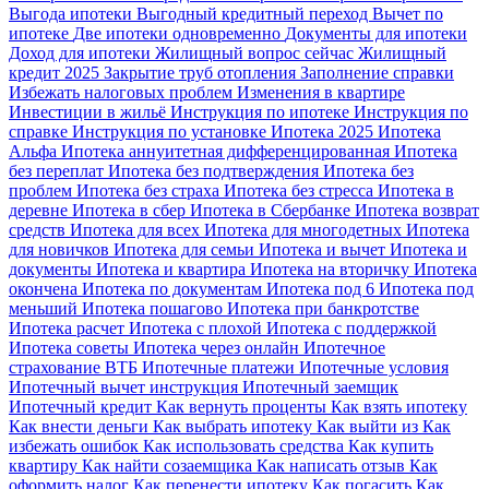
Выгода ипотеки
Выгодный кредитный переход
Вычет по
ипотеке
Две ипотеки одновременно
Документы для ипотеки
Доход для ипотеки
Жилищный вопрос сейчас
Жилищный
кредит 2025
Закрытие труб отопления
Заполнение справки
Избежать налоговых проблем
Изменения в квартире
Инвестиции в жильё
Инструкция по ипотеке
Инструкция по
справке
Инструкция по установке
Ипотека 2025
Ипотека
Альфа
Ипотека аннуитетная дифференцированная
Ипотека
без переплат
Ипотека без подтверждения
Ипотека без
проблем
Ипотека без страха
Ипотека без стресса
Ипотека в
деревне
Ипотека в сбер
Ипотека в Сбербанке
Ипотека возврат
средств
Ипотека для всех
Ипотека для многодетных
Ипотека
для новичков
Ипотека для семьи
Ипотека и вычет
Ипотека и
документы
Ипотека и квартира
Ипотека на вторичку
Ипотека
окончена
Ипотека по документам
Ипотека под 6
Ипотека под
меньший
Ипотека пошагово
Ипотека при банкротстве
Ипотека расчет
Ипотека с плохой
Ипотека с поддержкой
Ипотека советы
Ипотека через онлайн
Ипотечное
страхование ВТБ
Ипотечные платежи
Ипотечные условия
Ипотечный вычет инструкция
Ипотечный заемщик
Ипотечный кредит
Как вернуть проценты
Как взять ипотеку
Как внести деньги
Как выбрать ипотеку
Как выйти из
Как
избежать ошибок
Как использовать средства
Как купить
квартиру
Как найти созаемщика
Как написать отзыв
Как
оформить налог
Как перенести ипотеку
Как погасить
Как