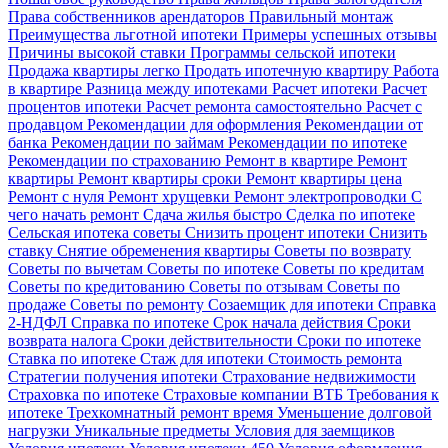
Права собственников арендаторов
Правильный монтаж
Преимущества льготной ипотеки
Примеры успешных отзывы
Причины высокой ставки
Программы сельской ипотеки
Продажа квартиры легко
Продать ипотечную квартиру
Работа
в квартире
Разница между ипотеками
Расчет ипотеки
Расчет
процентов ипотеки
Расчет ремонта самостоятельно
Расчет с
продавцом
Рекомендации для оформления
Рекомендации от
банка
Рекомендации по займам
Рекомендации по ипотеке
Рекомендации по страхованию
Ремонт в квартире
Ремонт
квартиры
Ремонт квартиры сроки
Ремонт квартиры цена
Ремонт с нуля
Ремонт хрущевки
Ремонт электропроводки
С
чего начать ремонт
Сдача жилья быстро
Сделка по ипотеке
Сельская ипотека советы
Снизить процент ипотеки
Снизить
ставку
Снятие обременения квартиры
Советы по возврату
Советы по вычетам
Советы по ипотеке
Советы по кредитам
Советы по кредитованию
Советы по отзывам
Советы по
продаже
Советы по ремонту
Созаемщик для ипотеки
Справка
2-НДФЛ
Справка по ипотеке
Срок начала действия
Сроки
возврата налога
Сроки действительности
Сроки по ипотеке
Ставка по ипотеке
Стаж для ипотеки
Стоимость ремонта
Стратегии получения ипотеки
Страхование недвижимости
Страховка по ипотеке
Страховые компании ВТБ
Требования к
ипотеке
Трехкомнатный ремонт время
Уменьшение долговой
нагрузки
Уникальные предметы
Условия для заемщиков