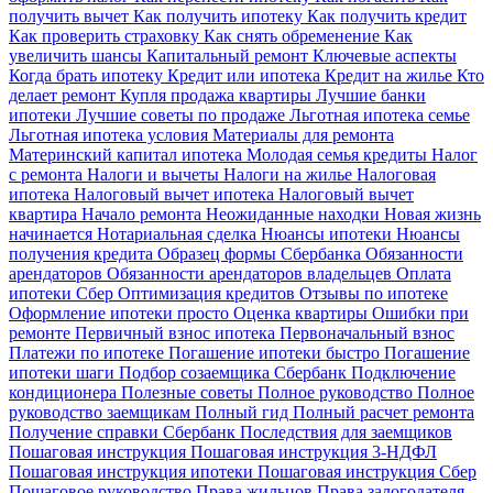
получить вычет
Как получить ипотеку
Как получить кредит
Как проверить страховку
Как снять обременение
Как
увеличить шансы
Капитальный ремонт
Ключевые аспекты
Когда брать ипотеку
Кредит или ипотека
Кредит на жилье
Кто
делает ремонт
Купля продажа квартиры
Лучшие банки
ипотеки
Лучшие советы по продаже
Льготная ипотека семье
Льготная ипотека условия
Материалы для ремонта
Материнский капитал ипотека
Молодая семья кредиты
Налог
с ремонта
Налоги и вычеты
Налоги на жилье
Налоговая
ипотека
Налоговый вычет ипотека
Налоговый вычет
квартира
Начало ремонта
Неожиданные находки
Новая жизнь
начинается
Нотариальная сделка
Нюансы ипотеки
Нюансы
получения кредита
Образец формы Сбербанка
Обязанности
арендаторов
Обязанности арендаторов владельцев
Оплата
ипотеки Сбер
Оптимизация кредитов
Отзывы по ипотеке
Оформление ипотеки просто
Оценка квартиры
Ошибки при
ремонте
Первичный взнос ипотека
Первоначальный взнос
Платежи по ипотеке
Погашение ипотеки быстро
Погашение
ипотеки шаги
Подбор созаемщика Сбербанк
Подключение
кондиционера
Полезные советы
Полное руководство
Полное
руководство заемщикам
Полный гид
Полный расчет ремонта
Получение справки Сбербанк
Последствия для заемщиков
Пошаговая инструкция
Пошаговая инструкция 3-НДФЛ
Пошаговая инструкция ипотеки
Пошаговая инструкция Сбер
Пошаговое руководство
Права жильцов
Права залогодателя