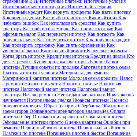
страхование ВТБ
Ипотечные платежи
Ипотечные условия
Ипотечный вычет инструкция
Ипотечный заемщик
Ипотечный кредит
Как вернуть проценты
Как взять ипотеку
Как внести деньги
Как выбрать ипотеку
Как выйти из
Как
избежать ошибок
Как использовать средства
Как купить
квартиру
Как найти созаемщика
Как написать отзыв
Как
оформить налог
Как перенести ипотеку
Как погасить
Как
получить вычет
Как получить ипотеку
Как получить кредит
Как проверить страховку
Как снять обременение
Как
увеличить шансы
Капитальный ремонт
Ключевые аспекты
Когда брать ипотеку
Кредит или ипотека
Кредит на жилье
Кто
делает ремонт
Купля продажа квартиры
Лучшие банки
ипотеки
Лучшие советы по продаже
Льготная ипотека семье
Льготная ипотека условия
Материалы для ремонта
Материнский капитал ипотека
Молодая семья кредиты
Налог
с ремонта
Налоги и вычеты
Налоги на жилье
Налоговая
ипотека
Налоговый вычет ипотека
Налоговый вычет
квартира
Начало ремонта
Неожиданные находки
Новая жизнь
начинается
Нотариальная сделка
Нюансы ипотеки
Нюансы
получения кредита
Образец формы Сбербанка
Обязанности
арендаторов
Обязанности арендаторов владельцев
Оплата
ипотеки Сбер
Оптимизация кредитов
Отзывы по ипотеке
Оформление ипотеки просто
Оценка квартиры
Ошибки при
ремонте
Первичный взнос ипотека
Первоначальный взнос
Платежи по ипотеке
Погашение ипотеки быстро
Погашение