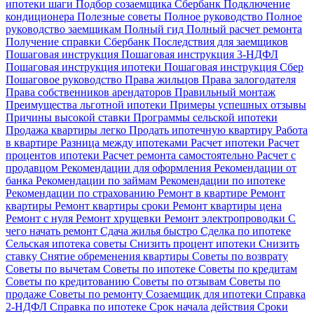
ипотеки шаги
Подбор созаемщика Сбербанк
Подключение
кондиционера
Полезные советы
Полное руководство
Полное
руководство заемщикам
Полный гид
Полный расчет ремонта
Получение справки Сбербанк
Последствия для заемщиков
Пошаговая инструкция
Пошаговая инструкция 3-НДФЛ
Пошаговая инструкция ипотеки
Пошаговая инструкция Сбер
Пошаговое руководство
Права жильцов
Права залогодателя
Права собственников арендаторов
Правильный монтаж
Преимущества льготной ипотеки
Примеры успешных отзывы
Причины высокой ставки
Программы сельской ипотеки
Продажа квартиры легко
Продать ипотечную квартиру
Работа
в квартире
Разница между ипотеками
Расчет ипотеки
Расчет
процентов ипотеки
Расчет ремонта самостоятельно
Расчет с
продавцом
Рекомендации для оформления
Рекомендации от
банка
Рекомендации по займам
Рекомендации по ипотеке
Рекомендации по страхованию
Ремонт в квартире
Ремонт
квартиры
Ремонт квартиры сроки
Ремонт квартиры цена
Ремонт с нуля
Ремонт хрущевки
Ремонт электропроводки
С
чего начать ремонт
Сдача жилья быстро
Сделка по ипотеке
Сельская ипотека советы
Снизить процент ипотеки
Снизить
ставку
Снятие обременения квартиры
Советы по возврату
Советы по вычетам
Советы по ипотеке
Советы по кредитам
Советы по кредитованию
Советы по отзывам
Советы по
продаже
Советы по ремонту
Созаемщик для ипотеки
Справка
2-НДФЛ
Справка по ипотеке
Срок начала действия
Сроки