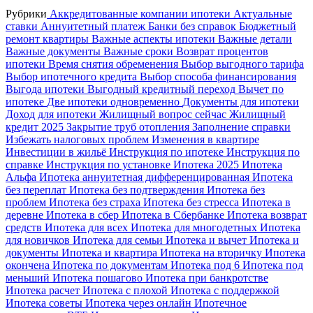
Рубрики
Аккредитованные компании ипотеки
Актуальные
ставки
Аннуитетный платеж
Банки без справок
Бюджетный
ремонт квартиры
Важные аспекты ипотеки
Важные детали
Важные документы
Важные сроки
Возврат процентов
ипотеки
Время снятия обременения
Выбор выгодного тарифа
Выбор ипотечного кредита
Выбор способа финансирования
Выгода ипотеки
Выгодный кредитный переход
Вычет по
ипотеке
Две ипотеки одновременно
Документы для ипотеки
Доход для ипотеки
Жилищный вопрос сейчас
Жилищный
кредит 2025
Закрытие труб отопления
Заполнение справки
Избежать налоговых проблем
Изменения в квартире
Инвестиции в жильё
Инструкция по ипотеке
Инструкция по
справке
Инструкция по установке
Ипотека 2025
Ипотека
Альфа
Ипотека аннуитетная дифференцированная
Ипотека
без переплат
Ипотека без подтверждения
Ипотека без
проблем
Ипотека без страха
Ипотека без стресса
Ипотека в
деревне
Ипотека в сбер
Ипотека в Сбербанке
Ипотека возврат
средств
Ипотека для всех
Ипотека для многодетных
Ипотека
для новичков
Ипотека для семьи
Ипотека и вычет
Ипотека и
документы
Ипотека и квартира
Ипотека на вторичку
Ипотека
окончена
Ипотека по документам
Ипотека под 6
Ипотека под
меньший
Ипотека пошагово
Ипотека при банкротстве
Ипотека расчет
Ипотека с плохой
Ипотека с поддержкой
Ипотека советы
Ипотека через онлайн
Ипотечное