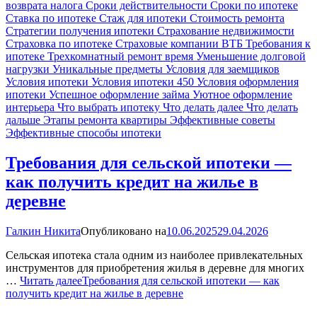
возврата налога
Сроки действительности
Сроки по ипотеке
Ставка по ипотеке
Стаж для ипотеки
Стоимость ремонта
Стратегии получения ипотеки
Страхование недвижимости
Страховка по ипотеке
Страховые компании ВТБ
Требования к
ипотеке
Трехкомнатный ремонт время
Уменьшение долговой
нагрузки
Уникальные предметы
Условия для заемщиков
Условия ипотеки
Условия ипотеки 450
Условия оформления
ипотеки
Успешное оформление займа
Уютное оформление
интерьера
Что выбрать ипотеку
Что делать далее
Что делать
дальше
Этапы ремонта квартиры
Эффективные советы
Эффективные способы ипотеки
Требования для сельской ипотеки —
как получить кредит на жилье в
деревне
Галкин Никита
Опубликовано на
10.06.2025
29.04.2026
Сельская ипотека стала одним из наиболее привлекательных
инструментов для приобретения жилья в деревне для многих
…
Читать далее
Требования для сельской ипотеки — как
получить кредит на жилье в деревне