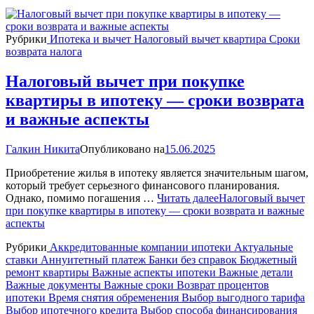
Рубрики
Ипотека и вычет
Налоговый вычет квартира
Сроки
возврата налога
Налоговый вычет при покупке
квартиры в ипотеку — сроки возврата
и важные аспекты
Галкин Никита
Опубликовано на
15.06.2025
Приобретение жилья в ипотеку является значительным шагом,
который требует серьезного финансового планирования.
Однако, помимо погашения …
Читать далее
Налоговый вычет
при покупке квартиры в ипотеку — сроки возврата и важные
аспекты
Рубрики
Аккредитованные компании ипотеки
Актуальные
ставки
Аннуитетный платеж
Банки без справок
Бюджетный
ремонт квартиры
Важные аспекты ипотеки
Важные детали
Важные документы
Важные сроки
Возврат процентов
ипотеки
Время снятия обременения
Выбор выгодного тарифа
Выбор ипотечного кредита
Выбор способа финансирования