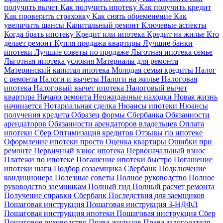
получить вычет
Как получить ипотеку
Как получить кредит
Как проверить страховку
Как снять обременение
Как
увеличить шансы
Капитальный ремонт
Ключевые аспекты
Когда брать ипотеку
Кредит или ипотека
Кредит на жилье
Кто
делает ремонт
Купля продажа квартиры
Лучшие банки
ипотеки
Лучшие советы по продаже
Льготная ипотека семье
Льготная ипотека условия
Материалы для ремонта
Материнский капитал ипотека
Молодая семья кредиты
Налог
с ремонта
Налоги и вычеты
Налоги на жилье
Налоговая
ипотека
Налоговый вычет ипотека
Налоговый вычет
квартира
Начало ремонта
Неожиданные находки
Новая жизнь
начинается
Нотариальная сделка
Нюансы ипотеки
Нюансы
получения кредита
Образец формы Сбербанка
Обязанности
арендаторов
Обязанности арендаторов владельцев
Оплата
ипотеки Сбер
Оптимизация кредитов
Отзывы по ипотеке
Оформление ипотеки просто
Оценка квартиры
Ошибки при
ремонте
Первичный взнос ипотека
Первоначальный взнос
Платежи по ипотеке
Погашение ипотеки быстро
Погашение
ипотеки шаги
Подбор созаемщика Сбербанк
Подключение
кондиционера
Полезные советы
Полное руководство
Полное
руководство заемщикам
Полный гид
Полный расчет ремонта
Получение справки Сбербанк
Последствия для заемщиков
Пошаговая инструкция
Пошаговая инструкция 3-НДФЛ
Пошаговая инструкция ипотеки
Пошаговая инструкция Сбер
Пошаговое руководство
Права жильцов
Права залогодателя