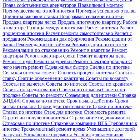
Права собственников арендаторов
Правильный монтаж
Преимущества льготной ипотеки
Примеры успешных отзывы
Причины высокой ставки
Программы сельской ипотеки
Продажа квартиры легко
Продать ипотечную квартиру
Работа
в квартире
Разница между ипотеками
Расчет ипотеки
Расчет
процентов ипотеки
Расчет ремонта самостоятельно
Расчет с
продавцом
Рекомендации для оформления
Рекомендации от
банка
Рекомендации по займам
Рекомендации по ипотеке
Рекомендации по страхованию
Ремонт в квартире
Ремонт
квартиры
Ремонт квартиры сроки
Ремонт квартиры цена
Ремонт с нуля
Ремонт хрущевки
Ремонт электропроводки
С
чего начать ремонт
Сдача жилья быстро
Сделка по ипотеке
Сельская ипотека советы
Снизить процент ипотеки
Снизить
ставку
Снятие обременения квартиры
Советы по возврату
Советы по вычетам
Советы по ипотеке
Советы по кредитам
Советы по кредитованию
Советы по отзывам
Советы по
продаже
Советы по ремонту
Созаемщик для ипотеки
Справка
2-НДФЛ
Справка по ипотеке
Срок начала действия
Сроки
возврата налога
Сроки действительности
Сроки по ипотеке
Ставка по ипотеке
Стаж для ипотеки
Стоимость ремонта
Стратегии получения ипотеки
Страхование недвижимости
Страховка по ипотеке
Страховые компании ВТБ
Требования к
ипотеке
Трехкомнатный ремонт время
Уменьшение долговой
нагрузки
Уникальные предметы
Условия для заемщиков