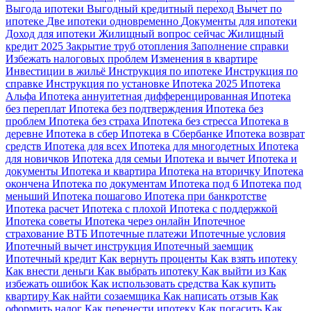
Выгода ипотеки
Выгодный кредитный переход
Вычет по
ипотеке
Две ипотеки одновременно
Документы для ипотеки
Доход для ипотеки
Жилищный вопрос сейчас
Жилищный
кредит 2025
Закрытие труб отопления
Заполнение справки
Избежать налоговых проблем
Изменения в квартире
Инвестиции в жильё
Инструкция по ипотеке
Инструкция по
справке
Инструкция по установке
Ипотека 2025
Ипотека
Альфа
Ипотека аннуитетная дифференцированная
Ипотека
без переплат
Ипотека без подтверждения
Ипотека без
проблем
Ипотека без страха
Ипотека без стресса
Ипотека в
деревне
Ипотека в сбер
Ипотека в Сбербанке
Ипотека возврат
средств
Ипотека для всех
Ипотека для многодетных
Ипотека
для новичков
Ипотека для семьи
Ипотека и вычет
Ипотека и
документы
Ипотека и квартира
Ипотека на вторичку
Ипотека
окончена
Ипотека по документам
Ипотека под 6
Ипотека под
меньший
Ипотека пошагово
Ипотека при банкротстве
Ипотека расчет
Ипотека с плохой
Ипотека с поддержкой
Ипотека советы
Ипотека через онлайн
Ипотечное
страхование ВТБ
Ипотечные платежи
Ипотечные условия
Ипотечный вычет инструкция
Ипотечный заемщик
Ипотечный кредит
Как вернуть проценты
Как взять ипотеку
Как внести деньги
Как выбрать ипотеку
Как выйти из
Как
избежать ошибок
Как использовать средства
Как купить
квартиру
Как найти созаемщика
Как написать отзыв
Как
оформить налог
Как перенести ипотеку
Как погасить
Как