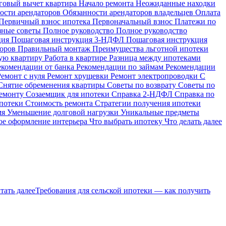
говый вычет квартира
Начало ремонта
Неожиданные находки
ости арендаторов
Обязанности арендаторов владельцев
Оплата
Первичный взнос ипотека
Первоначальный взнос
Платежи по
зные советы
Полное руководство
Полное руководство
ция
Пошаговая инструкция 3-НДФЛ
Пошаговая инструкция
торов
Правильный монтаж
Преимущества льготной ипотеки
ую квартиру
Работа в квартире
Разница между ипотеками
екомендации от банка
Рекомендации по займам
Рекомендации
Ремонт с нуля
Ремонт хрущевки
Ремонт электропроводки
С
Снятие обременения квартиры
Советы по возврату
Советы по
ремонту
Созаемщик для ипотеки
Справка 2-НДФЛ
Справка по
ипотеки
Стоимость ремонта
Стратегии получения ипотеки
мя
Уменьшение долговой нагрузки
Уникальные предметы
е оформление интерьера
Что выбрать ипотеку
Что делать далее
тать далее
Требования для сельской ипотеки — как получить