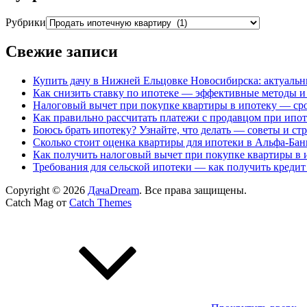
Рубрики
Свежие записи
Купить дачу в Нижней Ельцовке Новосибирска: актуальн
Как снизить ставку по ипотеке — эффективные методы и
Налоговый вычет при покупке квартиры в ипотеку — сро
Как правильно рассчитать платежи с продавцом при ипо
Боюсь брать ипотеку? Узнайте, что делать — советы и ст
Сколько стоит оценка квартиры для ипотеки в Альфа-Бан
Как получить налоговый вычет при покупке квартиры в 
Требования для сельской ипотеки — как получить кредит
Copyright © 2026
ДачаDream
. Все права защищены.
Catch Mag от
Catch Themes