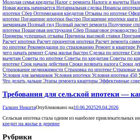
Молодая семья кредиты
Налог с ремонта
Налоги и вычеты
Нал
Новая жизнь начинается
Нотариальная сделка
Нюансы ипотек
ипотеки Сбер
Оптимизация кредитов
Отзывы по ипотеке
Офор
ипотеке
Погашение ипотеки быстро
Погашение ипотеки шаги
заемщикам
Полный гид
Полный расчет ремонта
Получение сп
ипотеки
Пошаговая инструкция Сбер
Пошаговое руководство
Примеры успешных отзывы
Причины высокой ставки
Програм
Расчет ипотеки
Расчет процентов ипотеки
Расчет ремонта сам
по ипотеке
Рекомендации по страхованию
Ремонт в квартире
Р
чего начать ремонт
Сдача жилья быстро
Сделка по ипотеке
Сел
вычетам
Советы по ипотеке
Советы по кредитам
Советы по к
ипотеке
Срок начала действия
Сроки возврата налога
Сроки де
Страхование недвижимости
Страховка по ипотеке
Страховые 
Условия для заемщиков
Условия ипотеки
Условия ипотеки 450
Что делать дальше
Этапы ремонта квартиры
Эффективные сов
Требования для сельской ипотеки — ка
Галкин Никита
Опубликовано на
10.06.2025
29.04.2026
Сельская ипотека стала одним из наиболее привлекательных и
кредит на жилье в деревне
Рубрики