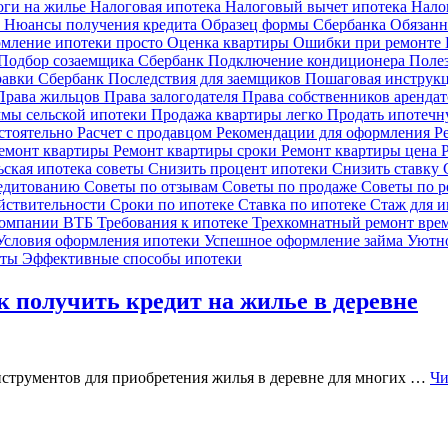
оги на жилье
Налоговая ипотека
Налоговый вычет ипотека
Нало
и
Нюансы получения кредита
Образец формы Сбербанка
Обязанн
мление ипотеки просто
Оценка квартиры
Ошибки при ремонте
Подбор созаемщика Сбербанк
Подключение кондиционера
Поле
равки Сбербанк
Последствия для заемщиков
Пошаговая инструк
Права жильцов
Права залогодателя
Права собственников аренда
мы сельской ипотеки
Продажа квартиры легко
Продать ипотечн
остоятельно
Расчет с продавцом
Рекомендации для оформления
Р
емонт квартиры
Ремонт квартиры сроки
Ремонт квартиры цена
ьская ипотека советы
Снизить процент ипотеки
Снизить ставку
редитованию
Советы по отзывам
Советы по продаже
Советы по 
йствительности
Сроки по ипотеке
Ставка по ипотеке
Стаж для 
компании ВТБ
Требования к ипотеке
Трехкомнатный ремонт вре
Условия оформления ипотеки
Успешное оформление займа
Уютно
еты
Эффективные способы ипотеки
к получить кредит на жилье в деревне
нструментов для приобретения жилья в деревне для многих …
Чи