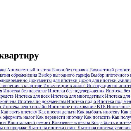
 квартиру
вки
Аннуитетный платеж
Банки без справок
Бюджетный ремонт
нятия обременения
Выбор выгодного тарифа
Выбор ипотечного 
 одновременно
Документы для ипотеки
Доход для ипотеки
Жилищ
зменения в квартире
Инвестиции в жильё
Инструкция по ипоте
ая
Ипотека без переплат
Ипотека без подтверждения
Ипотека без
средств
Ипотека для всех
Ипотека для многодетных
Ипотека для
окончена
Ипотека по документам
Ипотека под 6
Ипотека под м
ы
Ипотека через онлайн
Ипотечное страхование ВТБ
Ипотечные
ы
Как взять ипотеку
Как внести деньги
Как выбрать ипотеку
Как 
к оформить налог
Как перенести ипотеку
Как погасить
Как полу
ансы
Капитальный ремонт
Ключевые аспекты
Когда брать ипоте
ы по продаже
Льготная ипотека семье
Льготная ипотека услови