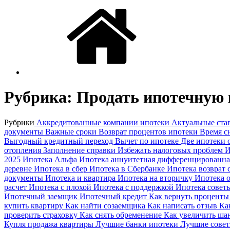
Рубрика:
Продать ипотечную
Рубрики
Аккредитованные компании ипотеки
Актуальные ста
документы
Важные сроки
Возврат процентов ипотеки
Время с
Выгодный кредитный переход
Вычет по ипотеке
Две ипотеки
отопления
Заполнение справки
Избежать налоговых проблем
И
2025
Ипотека Альфа
Ипотека аннуитетная дифференцированн
деревне
Ипотека в сбер
Ипотека в Сбербанке
Ипотека возврат 
документы
Ипотека и квартира
Ипотека на вторичку
Ипотека 
расчет
Ипотека с плохой
Ипотека с поддержкой
Ипотека совет
Ипотечный заемщик
Ипотечный кредит
Как вернуть процент
купить квартиру
Как найти созаемщика
Как написать отзыв
Ка
проверить страховку
Как снять обременение
Как увеличить ш
Купля продажа квартиры
Лучшие банки ипотеки
Лучшие совет