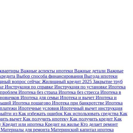
 квартиры
Важные аспекты ипотеки
Важные детали
Важные
кредита
Выбор способа финансирования
Выгода ипотеки
ный вопрос сейчас
Жилищный кредит 2025
Закрытие труб
ке
Инструкция по справке
Инструкция по установке
Ипотека
 проблем
Ипотека без страха
Ипотека без стресса
Ипотека в
 новичков
Ипотека для семьи
Ипотека и вычет
Ипотека и
еньший
Ипотека пошагово
Ипотека при банкротстве
Ипотека
 платежи
Ипотечные условия
Ипотечный вычет инструкция
выйти из
Как избежать ошибок
Как использовать средства
Как
чить вычет
Как получить ипотеку
Как получить кредит
Как
ку
Кредит или ипотека
Кредит на жилье
Кто делает ремонт
я
Материалы для ремонта
Материнский капитал ипотека