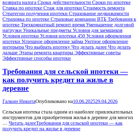
возврата налога
Сроки действительности
Сроки по ипотеке
Ставка по ипотеке
Стаж для ипотеки
Стоимость ремонта
Стратегии получения ипотеки
Страхование недвижимости
Страховка по ипотеке
Страховые компании ВТБ
Требования к
ипотеке
Трехкомнатный ремонт время
Уменьшение долговой
нагрузки
Уникальные предметы
Условия для заемщиков
Условия ипотеки
Условия ипотеки 450
Условия оформления
ипотеки
Успешное оформление займа
Уютное оформление
интерьера
Что выбрать ипотеку
Что делать далее
Что делать
дальше
Этапы ремонта квартиры
Эффективные советы
Эффективные способы ипотеки
Требования для сельской ипотеки —
как получить кредит на жилье в
деревне
Галкин Никита
Опубликовано на
10.06.2025
29.04.2026
Сельская ипотека стала одним из наиболее привлекательных
инструментов для приобретения жилья в деревне для многих
…
Читать далее
Требования для сельской ипотеки — как
получить кредит на жилье в деревне