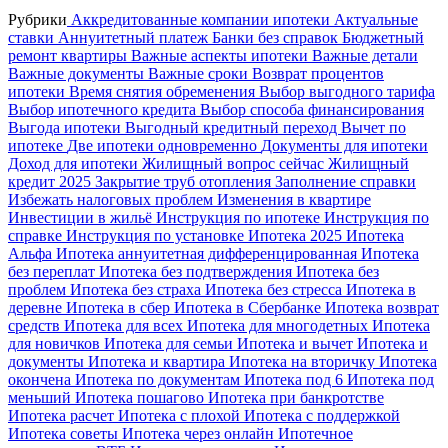
Рубрики
Аккредитованные компании ипотеки
Актуальные
ставки
Аннуитетный платеж
Банки без справок
Бюджетный
ремонт квартиры
Важные аспекты ипотеки
Важные детали
Важные документы
Важные сроки
Возврат процентов
ипотеки
Время снятия обременения
Выбор выгодного тарифа
Выбор ипотечного кредита
Выбор способа финансирования
Выгода ипотеки
Выгодный кредитный переход
Вычет по
ипотеке
Две ипотеки одновременно
Документы для ипотеки
Доход для ипотеки
Жилищный вопрос сейчас
Жилищный
кредит 2025
Закрытие труб отопления
Заполнение справки
Избежать налоговых проблем
Изменения в квартире
Инвестиции в жильё
Инструкция по ипотеке
Инструкция по
справке
Инструкция по установке
Ипотека 2025
Ипотека
Альфа
Ипотека аннуитетная дифференцированная
Ипотека
без переплат
Ипотека без подтверждения
Ипотека без
проблем
Ипотека без страха
Ипотека без стресса
Ипотека в
деревне
Ипотека в сбер
Ипотека в Сбербанке
Ипотека возврат
средств
Ипотека для всех
Ипотека для многодетных
Ипотека
для новичков
Ипотека для семьи
Ипотека и вычет
Ипотека и
документы
Ипотека и квартира
Ипотека на вторичку
Ипотека
окончена
Ипотека по документам
Ипотека под 6
Ипотека под
меньший
Ипотека пошагово
Ипотека при банкротстве
Ипотека расчет
Ипотека с плохой
Ипотека с поддержкой
Ипотека советы
Ипотека через онлайн
Ипотечное