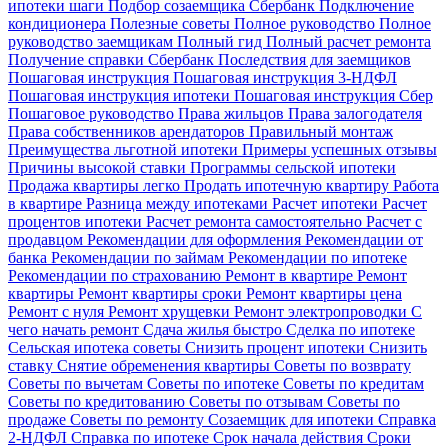
ипотеки шаги
Подбор созаемщика Сбербанк
Подключение
кондиционера
Полезные советы
Полное руководство
Полное
руководство заемщикам
Полный гид
Полный расчет ремонта
Получение справки Сбербанк
Последствия для заемщиков
Пошаговая инструкция
Пошаговая инструкция 3-НДФЛ
Пошаговая инструкция ипотеки
Пошаговая инструкция Сбер
Пошаговое руководство
Права жильцов
Права залогодателя
Права собственников арендаторов
Правильный монтаж
Преимущества льготной ипотеки
Примеры успешных отзывы
Причины высокой ставки
Программы сельской ипотеки
Продажа квартиры легко
Продать ипотечную квартиру
Работа
в квартире
Разница между ипотеками
Расчет ипотеки
Расчет
процентов ипотеки
Расчет ремонта самостоятельно
Расчет с
продавцом
Рекомендации для оформления
Рекомендации от
банка
Рекомендации по займам
Рекомендации по ипотеке
Рекомендации по страхованию
Ремонт в квартире
Ремонт
квартиры
Ремонт квартиры сроки
Ремонт квартиры цена
Ремонт с нуля
Ремонт хрущевки
Ремонт электропроводки
С
чего начать ремонт
Сдача жилья быстро
Сделка по ипотеке
Сельская ипотека советы
Снизить процент ипотеки
Снизить
ставку
Снятие обременения квартиры
Советы по возврату
Советы по вычетам
Советы по ипотеке
Советы по кредитам
Советы по кредитованию
Советы по отзывам
Советы по
продаже
Советы по ремонту
Созаемщик для ипотеки
Справка
2-НДФЛ
Справка по ипотеке
Срок начала действия
Сроки