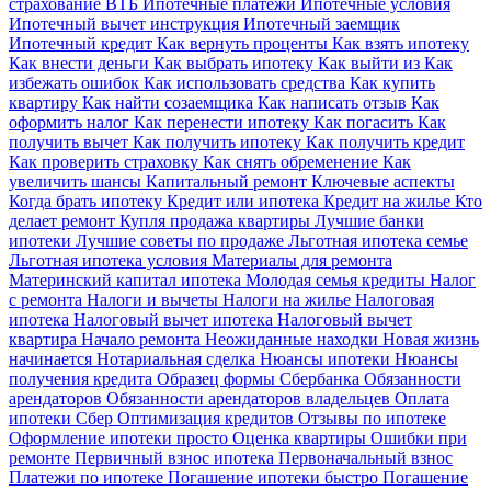
страхование ВТБ
Ипотечные платежи
Ипотечные условия
Ипотечный вычет инструкция
Ипотечный заемщик
Ипотечный кредит
Как вернуть проценты
Как взять ипотеку
Как внести деньги
Как выбрать ипотеку
Как выйти из
Как
избежать ошибок
Как использовать средства
Как купить
квартиру
Как найти созаемщика
Как написать отзыв
Как
оформить налог
Как перенести ипотеку
Как погасить
Как
получить вычет
Как получить ипотеку
Как получить кредит
Как проверить страховку
Как снять обременение
Как
увеличить шансы
Капитальный ремонт
Ключевые аспекты
Когда брать ипотеку
Кредит или ипотека
Кредит на жилье
Кто
делает ремонт
Купля продажа квартиры
Лучшие банки
ипотеки
Лучшие советы по продаже
Льготная ипотека семье
Льготная ипотека условия
Материалы для ремонта
Материнский капитал ипотека
Молодая семья кредиты
Налог
с ремонта
Налоги и вычеты
Налоги на жилье
Налоговая
ипотека
Налоговый вычет ипотека
Налоговый вычет
квартира
Начало ремонта
Неожиданные находки
Новая жизнь
начинается
Нотариальная сделка
Нюансы ипотеки
Нюансы
получения кредита
Образец формы Сбербанка
Обязанности
арендаторов
Обязанности арендаторов владельцев
Оплата
ипотеки Сбер
Оптимизация кредитов
Отзывы по ипотеке
Оформление ипотеки просто
Оценка квартиры
Ошибки при
ремонте
Первичный взнос ипотека
Первоначальный взнос
Платежи по ипотеке
Погашение ипотеки быстро
Погашение