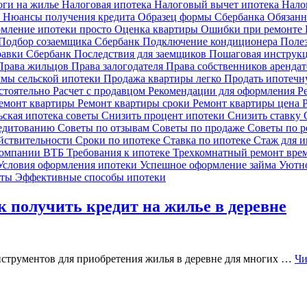
оги на жилье
Налоговая ипотека
Налоговый вычет ипотека
Нало
и
Нюансы получения кредита
Образец формы Сбербанка
Обязанн
мление ипотеки просто
Оценка квартиры
Ошибки при ремонте
Подбор созаемщика Сбербанк
Подключение кондиционера
Поле
равки Сбербанк
Последствия для заемщиков
Пошаговая инструк
Права жильцов
Права залогодателя
Права собственников аренда
мы сельской ипотеки
Продажа квартиры легко
Продать ипотечн
остоятельно
Расчет с продавцом
Рекомендации для оформления
Р
емонт квартиры
Ремонт квартиры сроки
Ремонт квартиры цена
ьская ипотека советы
Снизить процент ипотеки
Снизить ставку
редитованию
Советы по отзывам
Советы по продаже
Советы по 
йствительности
Сроки по ипотеке
Ставка по ипотеке
Стаж для 
компании ВТБ
Требования к ипотеке
Трехкомнатный ремонт вре
Условия оформления ипотеки
Успешное оформление займа
Уютно
еты
Эффективные способы ипотеки
к получить кредит на жилье в деревне
нструментов для приобретения жилья в деревне для многих …
Чи