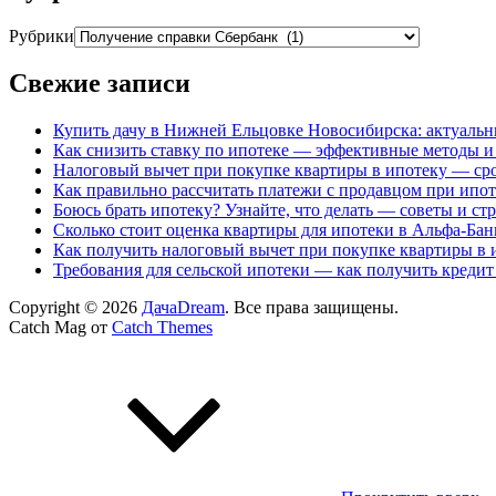
Рубрики
Свежие записи
Купить дачу в Нижней Ельцовке Новосибирска: актуальн
Как снизить ставку по ипотеке — эффективные методы и
Налоговый вычет при покупке квартиры в ипотеку — сро
Как правильно рассчитать платежи с продавцом при ипо
Боюсь брать ипотеку? Узнайте, что делать — советы и ст
Сколько стоит оценка квартиры для ипотеки в Альфа-Бан
Как получить налоговый вычет при покупке квартиры в 
Требования для сельской ипотеки — как получить кредит
Copyright © 2026
ДачаDream
. Все права защищены.
Catch Mag от
Catch Themes