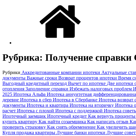
Рубрика:
Получение справки 
Рубрики
Аккредитованные компании ипотеки
Актуальные ста
документы
Важные сроки
Возврат процентов ипотеки
Время с
Выгодный кредитный переход
Вычет по ипотеке
Две ипотеки
отопления
Заполнение справки
Избежать налоговых проблем
И
2025
Ипотека Альфа
Ипотека аннуитетная дифференцированн
деревне
Ипотека в сбер
Ипотека в Сбербанке
Ипотека возврат 
документы
Ипотека и квартира
Ипотека на вторичку
Ипотека 
расчет
Ипотека с плохой
Ипотека с поддержкой
Ипотека совет
Ипотечный заемщик
Ипотечный кредит
Как вернуть процент
купить квартиру
Как найти созаемщика
Как написать отзыв
Ка
проверить страховку
Как снять обременение
Как увеличить ш
Купля продажа квартиры
Лучшие банки ипотеки
Лучшие совет