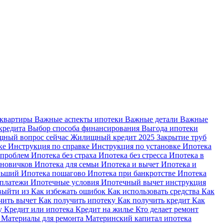
 квартиры
Важные аспекты ипотеки
Важные детали
Важные
кредита
Выбор способа финансирования
Выгода ипотеки
ный вопрос сейчас
Жилищный кредит 2025
Закрытие труб
ке
Инструкция по справке
Инструкция по установке
Ипотека
 проблем
Ипотека без страха
Ипотека без стресса
Ипотека в
 новичков
Ипотека для семьи
Ипотека и вычет
Ипотека и
еньший
Ипотека пошагово
Ипотека при банкротстве
Ипотека
 платежи
Ипотечные условия
Ипотечный вычет инструкция
выйти из
Как избежать ошибок
Как использовать средства
Как
чить вычет
Как получить ипотеку
Как получить кредит
Как
ку
Кредит или ипотека
Кредит на жилье
Кто делает ремонт
я
Материалы для ремонта
Материнский капитал ипотека