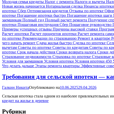
Молодая семья кредиты
Налог с ремонта
Налоги и вычеты
Нал
Новая жизнь начинается
Нотариальная сделка
Нюансы ипотек
ипотеки Сбер
Оптимизация кредитов
Отзывы по ипотеке
Офор
ипотеке
Погашение ипотеки быстро
Погашение ипотеки шаги
заемщикам
Полный гид
Полный расчет ремонта
Получение сп
ипотеки
Пошаговая инструкция Сбер
Пошаговое руководство
Примеры успешных отзывы
Причины высокой ставки
Програм
Расчет ипотеки
Расчет процентов ипотеки
Расчет ремонта сам
по ипотеке
Рекомендации по страхованию
Ремонт в квартире
Р
чего начать ремонт
Сдача жилья быстро
Сделка по ипотеке
Сел
вычетам
Советы по ипотеке
Советы по кредитам
Советы по к
ипотеке
Срок начала действия
Сроки возврата налога
Сроки де
Страхование недвижимости
Страховка по ипотеке
Страховые 
Условия для заемщиков
Условия ипотеки
Условия ипотеки 450
Что делать дальше
Этапы ремонта квартиры
Эффективные сов
Требования для сельской ипотеки — ка
Галкин Никита
Опубликовано на
10.06.2025
29.04.2026
Сельская ипотека стала одним из наиболее привлекательных и
кредит на жилье в деревне
Рубрики