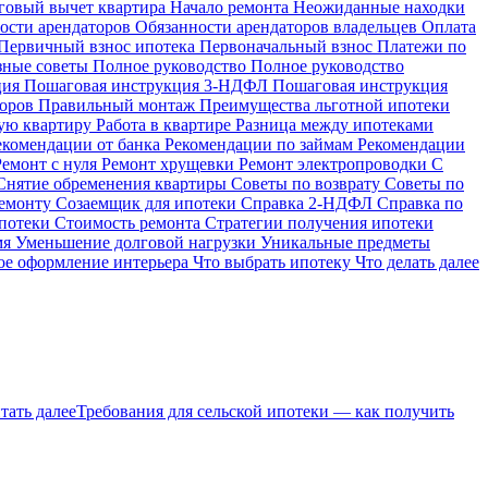
говый вычет квартира
Начало ремонта
Неожиданные находки
ости арендаторов
Обязанности арендаторов владельцев
Оплата
Первичный взнос ипотека
Первоначальный взнос
Платежи по
зные советы
Полное руководство
Полное руководство
ция
Пошаговая инструкция 3-НДФЛ
Пошаговая инструкция
торов
Правильный монтаж
Преимущества льготной ипотеки
ую квартиру
Работа в квартире
Разница между ипотеками
екомендации от банка
Рекомендации по займам
Рекомендации
Ремонт с нуля
Ремонт хрущевки
Ремонт электропроводки
С
Снятие обременения квартиры
Советы по возврату
Советы по
ремонту
Созаемщик для ипотеки
Справка 2-НДФЛ
Справка по
ипотеки
Стоимость ремонта
Стратегии получения ипотеки
мя
Уменьшение долговой нагрузки
Уникальные предметы
е оформление интерьера
Что выбрать ипотеку
Что делать далее
тать далее
Требования для сельской ипотеки — как получить