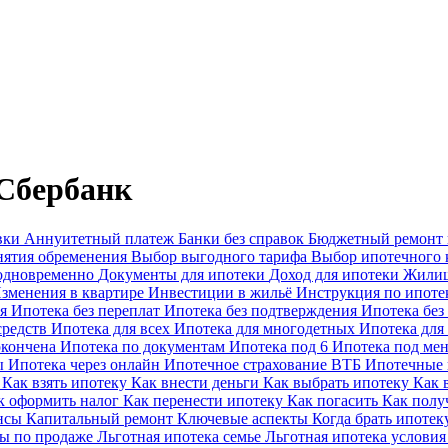
Сбербанк
вки
Аннуитетный платеж
Банки без справок
Бюджетный ремонт
нятия обременения
Выбор выгодного тарифа
Выбор ипотечного 
 одновременно
Документы для ипотеки
Доход для ипотеки
Жилищ
зменения в квартире
Инвестиции в жильё
Инструкция по ипоте
ая
Ипотека без переплат
Ипотека без подтверждения
Ипотека без
средств
Ипотека для всех
Ипотека для многодетных
Ипотека для
окончена
Ипотека по документам
Ипотека под 6
Ипотека под м
ы
Ипотека через онлайн
Ипотечное страхование ВТБ
Ипотечные
ы
Как взять ипотеку
Как внести деньги
Как выбрать ипотеку
Как 
к оформить налог
Как перенести ипотеку
Как погасить
Как полу
ансы
Капитальный ремонт
Ключевые аспекты
Когда брать ипоте
ы по продаже
Льготная ипотека семье
Льготная ипотека услови