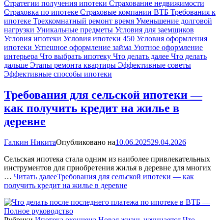
Стратегии получения ипотеки
Страхование недвижимости
Страховка по ипотеке
Страховые компании ВТБ
Требования к
ипотеке
Трехкомнатный ремонт время
Уменьшение долговой
нагрузки
Уникальные предметы
Условия для заемщиков
Условия ипотеки
Условия ипотеки 450
Условия оформления
ипотеки
Успешное оформление займа
Уютное оформление
интерьера
Что выбрать ипотеку
Что делать далее
Что делать
дальше
Этапы ремонта квартиры
Эффективные советы
Эффективные способы ипотеки
Требования для сельской ипотеки —
как получить кредит на жилье в
деревне
Галкин Никита
Опубликовано на
10.06.2025
29.04.2026
Сельская ипотека стала одним из наиболее привлекательных
инструментов для приобретения жилья в деревне для многих
…
Читать далее
Требования для сельской ипотеки — как
получить кредит на жилье в деревне
Рубрики
Ипотека окончена
Новая жизнь начинается
Что