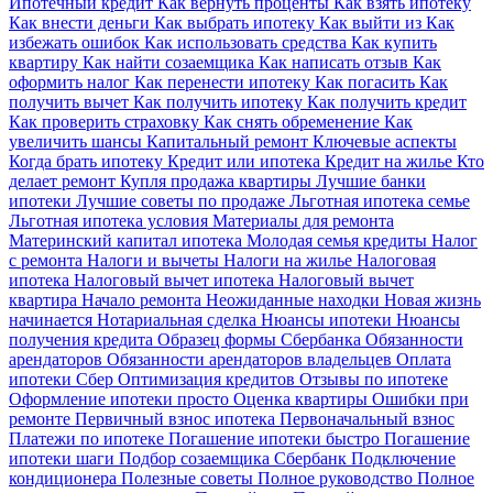
Ипотечный кредит
Как вернуть проценты
Как взять ипотеку
Как внести деньги
Как выбрать ипотеку
Как выйти из
Как
избежать ошибок
Как использовать средства
Как купить
квартиру
Как найти созаемщика
Как написать отзыв
Как
оформить налог
Как перенести ипотеку
Как погасить
Как
получить вычет
Как получить ипотеку
Как получить кредит
Как проверить страховку
Как снять обременение
Как
увеличить шансы
Капитальный ремонт
Ключевые аспекты
Когда брать ипотеку
Кредит или ипотека
Кредит на жилье
Кто
делает ремонт
Купля продажа квартиры
Лучшие банки
ипотеки
Лучшие советы по продаже
Льготная ипотека семье
Льготная ипотека условия
Материалы для ремонта
Материнский капитал ипотека
Молодая семья кредиты
Налог
с ремонта
Налоги и вычеты
Налоги на жилье
Налоговая
ипотека
Налоговый вычет ипотека
Налоговый вычет
квартира
Начало ремонта
Неожиданные находки
Новая жизнь
начинается
Нотариальная сделка
Нюансы ипотеки
Нюансы
получения кредита
Образец формы Сбербанка
Обязанности
арендаторов
Обязанности арендаторов владельцев
Оплата
ипотеки Сбер
Оптимизация кредитов
Отзывы по ипотеке
Оформление ипотеки просто
Оценка квартиры
Ошибки при
ремонте
Первичный взнос ипотека
Первоначальный взнос
Платежи по ипотеке
Погашение ипотеки быстро
Погашение
ипотеки шаги
Подбор созаемщика Сбербанк
Подключение
кондиционера
Полезные советы
Полное руководство
Полное