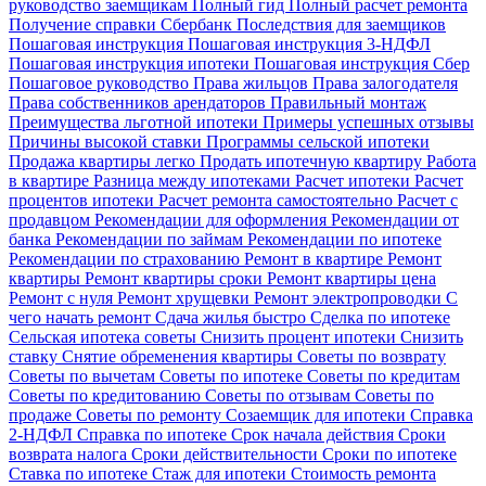
руководство заемщикам
Полный гид
Полный расчет ремонта
Получение справки Сбербанк
Последствия для заемщиков
Пошаговая инструкция
Пошаговая инструкция 3-НДФЛ
Пошаговая инструкция ипотеки
Пошаговая инструкция Сбер
Пошаговое руководство
Права жильцов
Права залогодателя
Права собственников арендаторов
Правильный монтаж
Преимущества льготной ипотеки
Примеры успешных отзывы
Причины высокой ставки
Программы сельской ипотеки
Продажа квартиры легко
Продать ипотечную квартиру
Работа
в квартире
Разница между ипотеками
Расчет ипотеки
Расчет
процентов ипотеки
Расчет ремонта самостоятельно
Расчет с
продавцом
Рекомендации для оформления
Рекомендации от
банка
Рекомендации по займам
Рекомендации по ипотеке
Рекомендации по страхованию
Ремонт в квартире
Ремонт
квартиры
Ремонт квартиры сроки
Ремонт квартиры цена
Ремонт с нуля
Ремонт хрущевки
Ремонт электропроводки
С
чего начать ремонт
Сдача жилья быстро
Сделка по ипотеке
Сельская ипотека советы
Снизить процент ипотеки
Снизить
ставку
Снятие обременения квартиры
Советы по возврату
Советы по вычетам
Советы по ипотеке
Советы по кредитам
Советы по кредитованию
Советы по отзывам
Советы по
продаже
Советы по ремонту
Созаемщик для ипотеки
Справка
2-НДФЛ
Справка по ипотеке
Срок начала действия
Сроки
возврата налога
Сроки действительности
Сроки по ипотеке
Ставка по ипотеке
Стаж для ипотеки
Стоимость ремонта