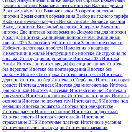
ставки
Аннуитетный платеж
Банки без справок
Бюджетный
ремонт квартиры
Важные аспекты ипотеки
Важные детали
Важные документы
Важные сроки
Возврат процентов
ипотеки
Время снятия обременения
Выбор выгодного тарифа
Выбор ипотечного кредита
Выбор способа финансирования
Выгода ипотеки
Выгодный кредитный переход
Вычет по
ипотеке
Две ипотеки одновременно
Документы для ипотеки
Доход для ипотеки
Жилищный вопрос сейчас
Жилищный
кредит 2025
Закрытие труб отопления
Заполнение справки
Избежать налоговых проблем
Изменения в квартире
Инвестиции в жильё
Инструкция по ипотеке
Инструкция по
справке
Инструкция по установке
Ипотека 2025
Ипотека
Альфа
Ипотека аннуитетная дифференцированная
Ипотека
без переплат
Ипотека без подтверждения
Ипотека без
проблем
Ипотека без страха
Ипотека без стресса
Ипотека в
деревне
Ипотека в сбер
Ипотека в Сбербанке
Ипотека возврат
средств
Ипотека для всех
Ипотека для многодетных
Ипотека
для новичков
Ипотека для семьи
Ипотека и вычет
Ипотека и
документы
Ипотека и квартира
Ипотека на вторичку
Ипотека
окончена
Ипотека по документам
Ипотека под 6
Ипотека под
меньший
Ипотека пошагово
Ипотека при банкротстве
Ипотека расчет
Ипотека с плохой
Ипотека с поддержкой
Ипотека советы
Ипотека через онлайн
Ипотечное
страхование ВТБ
Ипотечные платежи
Ипотечные условия
Ипотечный вычет инструкция
Ипотечный заемщик