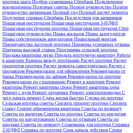
ипотеки шаги
Подбор созаемщика Сбербанк
Подключение
кондиционера
Полезные советы
Полное руководство
Полное
руководство заемщикам
Полный гид
Полный расчет ремонта
Получение справки Сбербанк
Последствия для заемщиков
Пошаговая инструкция
Пошаговая инструкция 3-НДФЛ
Пошаговая инструкция ипотеки
Пошаговая инструкция Сбер
Пошаговое руководство
Права жильцов
Права залогодателя
Права собственников арендаторов
Правильный монтаж
Преимущества льготной ипотеки
Примеры успешных отзывы
Причины высокой ставки
Программы сельской ипотеки
Продажа квартиры легко
Продать ипотечную квартиру
Работа
в квартире
Разница между ипотеками
Расчет ипотеки
Расчет
процентов ипотеки
Расчет ремонта самостоятельно
Расчет с
продавцом
Рекомендации для оформления
Рекомендации от
банка
Рекомендации по займам
Рекомендации по ипотеке
Рекомендации по страхованию
Ремонт в квартире
Ремонт
квартиры
Ремонт квартиры сроки
Ремонт квартиры цена
Ремонт с нуля
Ремонт хрущевки
Ремонт электропроводки
С
чего начать ремонт
Сдача жилья быстро
Сделка по ипотеке
Сельская ипотека советы
Снизить процент ипотеки
Снизить
ставку
Снятие обременения квартиры
Советы по возврату
Советы по вычетам
Советы по ипотеке
Советы по кредитам
Советы по кредитованию
Советы по отзывам
Советы по
продаже
Советы по ремонту
Созаемщик для ипотеки
Справка
2-НДФЛ
Справка по ипотеке
Срок начала действия
Сроки