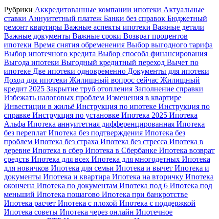
Рубрики
Аккредитованные компании ипотеки
Актуальные
ставки
Аннуитетный платеж
Банки без справок
Бюджетный
ремонт квартиры
Важные аспекты ипотеки
Важные детали
Важные документы
Важные сроки
Возврат процентов
ипотеки
Время снятия обременения
Выбор выгодного тарифа
Выбор ипотечного кредита
Выбор способа финансирования
Выгода ипотеки
Выгодный кредитный переход
Вычет по
ипотеке
Две ипотеки одновременно
Документы для ипотеки
Доход для ипотеки
Жилищный вопрос сейчас
Жилищный
кредит 2025
Закрытие труб отопления
Заполнение справки
Избежать налоговых проблем
Изменения в квартире
Инвестиции в жильё
Инструкция по ипотеке
Инструкция по
справке
Инструкция по установке
Ипотека 2025
Ипотека
Альфа
Ипотека аннуитетная дифференцированная
Ипотека
без переплат
Ипотека без подтверждения
Ипотека без
проблем
Ипотека без страха
Ипотека без стресса
Ипотека в
деревне
Ипотека в сбер
Ипотека в Сбербанке
Ипотека возврат
средств
Ипотека для всех
Ипотека для многодетных
Ипотека
для новичков
Ипотека для семьи
Ипотека и вычет
Ипотека и
документы
Ипотека и квартира
Ипотека на вторичку
Ипотека
окончена
Ипотека по документам
Ипотека под 6
Ипотека под
меньший
Ипотека пошагово
Ипотека при банкротстве
Ипотека расчет
Ипотека с плохой
Ипотека с поддержкой
Ипотека советы
Ипотека через онлайн
Ипотечное