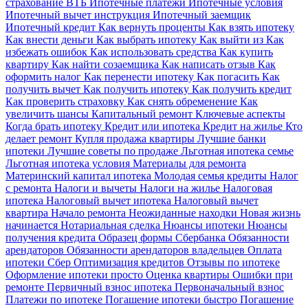
страхование ВТБ
Ипотечные платежи
Ипотечные условия
Ипотечный вычет инструкция
Ипотечный заемщик
Ипотечный кредит
Как вернуть проценты
Как взять ипотеку
Как внести деньги
Как выбрать ипотеку
Как выйти из
Как
избежать ошибок
Как использовать средства
Как купить
квартиру
Как найти созаемщика
Как написать отзыв
Как
оформить налог
Как перенести ипотеку
Как погасить
Как
получить вычет
Как получить ипотеку
Как получить кредит
Как проверить страховку
Как снять обременение
Как
увеличить шансы
Капитальный ремонт
Ключевые аспекты
Когда брать ипотеку
Кредит или ипотека
Кредит на жилье
Кто
делает ремонт
Купля продажа квартиры
Лучшие банки
ипотеки
Лучшие советы по продаже
Льготная ипотека семье
Льготная ипотека условия
Материалы для ремонта
Материнский капитал ипотека
Молодая семья кредиты
Налог
с ремонта
Налоги и вычеты
Налоги на жилье
Налоговая
ипотека
Налоговый вычет ипотека
Налоговый вычет
квартира
Начало ремонта
Неожиданные находки
Новая жизнь
начинается
Нотариальная сделка
Нюансы ипотеки
Нюансы
получения кредита
Образец формы Сбербанка
Обязанности
арендаторов
Обязанности арендаторов владельцев
Оплата
ипотеки Сбер
Оптимизация кредитов
Отзывы по ипотеке
Оформление ипотеки просто
Оценка квартиры
Ошибки при
ремонте
Первичный взнос ипотека
Первоначальный взнос
Платежи по ипотеке
Погашение ипотеки быстро
Погашение