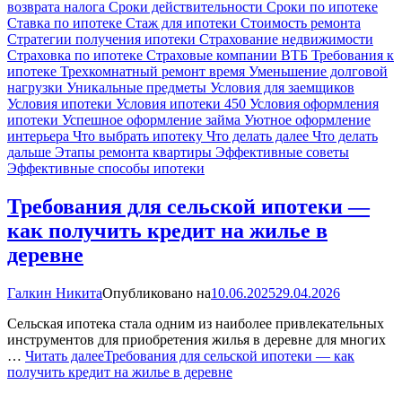
возврата налога
Сроки действительности
Сроки по ипотеке
Ставка по ипотеке
Стаж для ипотеки
Стоимость ремонта
Стратегии получения ипотеки
Страхование недвижимости
Страховка по ипотеке
Страховые компании ВТБ
Требования к
ипотеке
Трехкомнатный ремонт время
Уменьшение долговой
нагрузки
Уникальные предметы
Условия для заемщиков
Условия ипотеки
Условия ипотеки 450
Условия оформления
ипотеки
Успешное оформление займа
Уютное оформление
интерьера
Что выбрать ипотеку
Что делать далее
Что делать
дальше
Этапы ремонта квартиры
Эффективные советы
Эффективные способы ипотеки
Требования для сельской ипотеки —
как получить кредит на жилье в
деревне
Галкин Никита
Опубликовано на
10.06.2025
29.04.2026
Сельская ипотека стала одним из наиболее привлекательных
инструментов для приобретения жилья в деревне для многих
…
Читать далее
Требования для сельской ипотеки — как
получить кредит на жилье в деревне