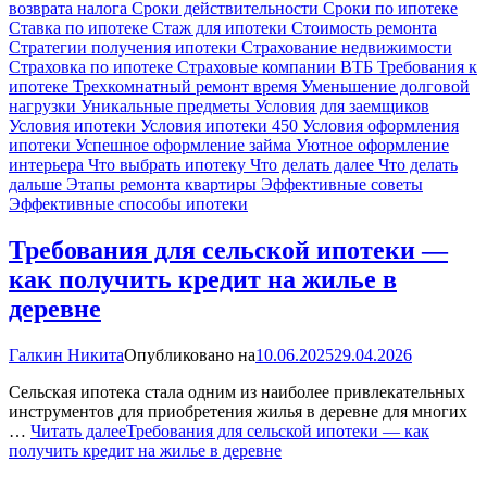
возврата налога
Сроки действительности
Сроки по ипотеке
Ставка по ипотеке
Стаж для ипотеки
Стоимость ремонта
Стратегии получения ипотеки
Страхование недвижимости
Страховка по ипотеке
Страховые компании ВТБ
Требования к
ипотеке
Трехкомнатный ремонт время
Уменьшение долговой
нагрузки
Уникальные предметы
Условия для заемщиков
Условия ипотеки
Условия ипотеки 450
Условия оформления
ипотеки
Успешное оформление займа
Уютное оформление
интерьера
Что выбрать ипотеку
Что делать далее
Что делать
дальше
Этапы ремонта квартиры
Эффективные советы
Эффективные способы ипотеки
Требования для сельской ипотеки —
как получить кредит на жилье в
деревне
Галкин Никита
Опубликовано на
10.06.2025
29.04.2026
Сельская ипотека стала одним из наиболее привлекательных
инструментов для приобретения жилья в деревне для многих
…
Читать далее
Требования для сельской ипотеки — как
получить кредит на жилье в деревне