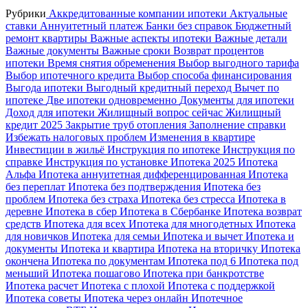
Рубрики
Аккредитованные компании ипотеки
Актуальные
ставки
Аннуитетный платеж
Банки без справок
Бюджетный
ремонт квартиры
Важные аспекты ипотеки
Важные детали
Важные документы
Важные сроки
Возврат процентов
ипотеки
Время снятия обременения
Выбор выгодного тарифа
Выбор ипотечного кредита
Выбор способа финансирования
Выгода ипотеки
Выгодный кредитный переход
Вычет по
ипотеке
Две ипотеки одновременно
Документы для ипотеки
Доход для ипотеки
Жилищный вопрос сейчас
Жилищный
кредит 2025
Закрытие труб отопления
Заполнение справки
Избежать налоговых проблем
Изменения в квартире
Инвестиции в жильё
Инструкция по ипотеке
Инструкция по
справке
Инструкция по установке
Ипотека 2025
Ипотека
Альфа
Ипотека аннуитетная дифференцированная
Ипотека
без переплат
Ипотека без подтверждения
Ипотека без
проблем
Ипотека без страха
Ипотека без стресса
Ипотека в
деревне
Ипотека в сбер
Ипотека в Сбербанке
Ипотека возврат
средств
Ипотека для всех
Ипотека для многодетных
Ипотека
для новичков
Ипотека для семьи
Ипотека и вычет
Ипотека и
документы
Ипотека и квартира
Ипотека на вторичку
Ипотека
окончена
Ипотека по документам
Ипотека под 6
Ипотека под
меньший
Ипотека пошагово
Ипотека при банкротстве
Ипотека расчет
Ипотека с плохой
Ипотека с поддержкой
Ипотека советы
Ипотека через онлайн
Ипотечное