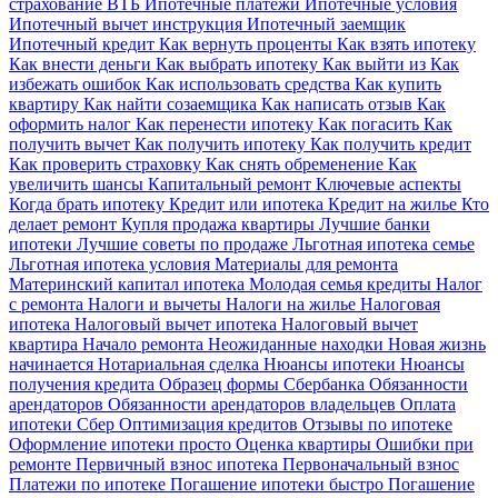
страхование ВТБ
Ипотечные платежи
Ипотечные условия
Ипотечный вычет инструкция
Ипотечный заемщик
Ипотечный кредит
Как вернуть проценты
Как взять ипотеку
Как внести деньги
Как выбрать ипотеку
Как выйти из
Как
избежать ошибок
Как использовать средства
Как купить
квартиру
Как найти созаемщика
Как написать отзыв
Как
оформить налог
Как перенести ипотеку
Как погасить
Как
получить вычет
Как получить ипотеку
Как получить кредит
Как проверить страховку
Как снять обременение
Как
увеличить шансы
Капитальный ремонт
Ключевые аспекты
Когда брать ипотеку
Кредит или ипотека
Кредит на жилье
Кто
делает ремонт
Купля продажа квартиры
Лучшие банки
ипотеки
Лучшие советы по продаже
Льготная ипотека семье
Льготная ипотека условия
Материалы для ремонта
Материнский капитал ипотека
Молодая семья кредиты
Налог
с ремонта
Налоги и вычеты
Налоги на жилье
Налоговая
ипотека
Налоговый вычет ипотека
Налоговый вычет
квартира
Начало ремонта
Неожиданные находки
Новая жизнь
начинается
Нотариальная сделка
Нюансы ипотеки
Нюансы
получения кредита
Образец формы Сбербанка
Обязанности
арендаторов
Обязанности арендаторов владельцев
Оплата
ипотеки Сбер
Оптимизация кредитов
Отзывы по ипотеке
Оформление ипотеки просто
Оценка квартиры
Ошибки при
ремонте
Первичный взнос ипотека
Первоначальный взнос
Платежи по ипотеке
Погашение ипотеки быстро
Погашение