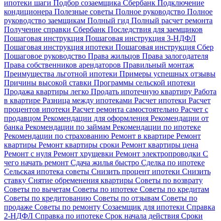
ипотеки шаги
Подбор созаемщика Сбербанк
Подключение
кондиционера
Полезные советы
Полное руководство
Полное
руководство заемщикам
Полный гид
Полный расчет ремонта
Получение справки Сбербанк
Последствия для заемщиков
Пошаговая инструкция
Пошаговая инструкция 3-НДФЛ
Пошаговая инструкция ипотеки
Пошаговая инструкция Сбер
Пошаговое руководство
Права жильцов
Права залогодателя
Права собственников арендаторов
Правильный монтаж
Преимущества льготной ипотеки
Примеры успешных отзывы
Причины высокой ставки
Программы сельской ипотеки
Продажа квартиры легко
Продать ипотечную квартиру
Работа
в квартире
Разница между ипотеками
Расчет ипотеки
Расчет
процентов ипотеки
Расчет ремонта самостоятельно
Расчет с
продавцом
Рекомендации для оформления
Рекомендации от
банка
Рекомендации по займам
Рекомендации по ипотеке
Рекомендации по страхованию
Ремонт в квартире
Ремонт
квартиры
Ремонт квартиры сроки
Ремонт квартиры цена
Ремонт с нуля
Ремонт хрущевки
Ремонт электропроводки
С
чего начать ремонт
Сдача жилья быстро
Сделка по ипотеке
Сельская ипотека советы
Снизить процент ипотеки
Снизить
ставку
Снятие обременения квартиры
Советы по возврату
Советы по вычетам
Советы по ипотеке
Советы по кредитам
Советы по кредитованию
Советы по отзывам
Советы по
продаже
Советы по ремонту
Созаемщик для ипотеки
Справка
2-НДФЛ
Справка по ипотеке
Срок начала действия
Сроки