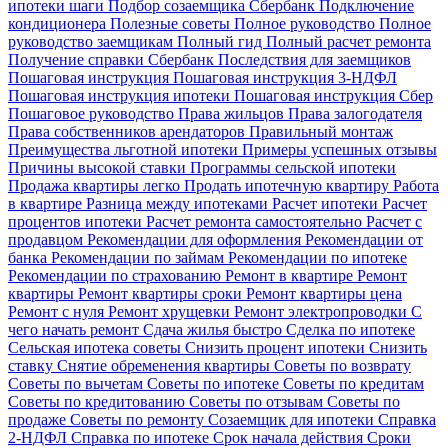
ипотеки шаги
Подбор созаемщика Сбербанк
Подключение
кондиционера
Полезные советы
Полное руководство
Полное
руководство заемщикам
Полный гид
Полный расчет ремонта
Получение справки Сбербанк
Последствия для заемщиков
Пошаговая инструкция
Пошаговая инструкция 3-НДФЛ
Пошаговая инструкция ипотеки
Пошаговая инструкция Сбер
Пошаговое руководство
Права жильцов
Права залогодателя
Права собственников арендаторов
Правильный монтаж
Преимущества льготной ипотеки
Примеры успешных отзывы
Причины высокой ставки
Программы сельской ипотеки
Продажа квартиры легко
Продать ипотечную квартиру
Работа
в квартире
Разница между ипотеками
Расчет ипотеки
Расчет
процентов ипотеки
Расчет ремонта самостоятельно
Расчет с
продавцом
Рекомендации для оформления
Рекомендации от
банка
Рекомендации по займам
Рекомендации по ипотеке
Рекомендации по страхованию
Ремонт в квартире
Ремонт
квартиры
Ремонт квартиры сроки
Ремонт квартиры цена
Ремонт с нуля
Ремонт хрущевки
Ремонт электропроводки
С
чего начать ремонт
Сдача жилья быстро
Сделка по ипотеке
Сельская ипотека советы
Снизить процент ипотеки
Снизить
ставку
Снятие обременения квартиры
Советы по возврату
Советы по вычетам
Советы по ипотеке
Советы по кредитам
Советы по кредитованию
Советы по отзывам
Советы по
продаже
Советы по ремонту
Созаемщик для ипотеки
Справка
2-НДФЛ
Справка по ипотеке
Срок начала действия
Сроки