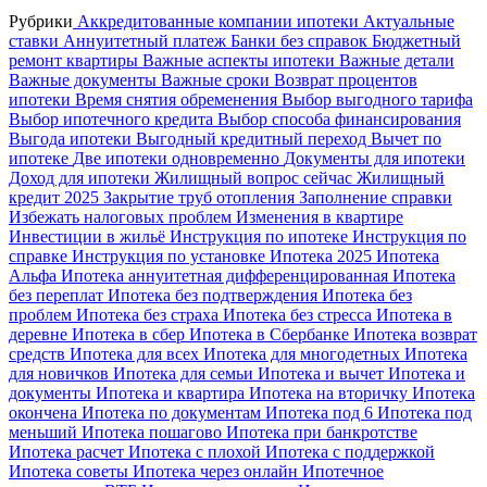
Рубрики
Аккредитованные компании ипотеки
Актуальные
ставки
Аннуитетный платеж
Банки без справок
Бюджетный
ремонт квартиры
Важные аспекты ипотеки
Важные детали
Важные документы
Важные сроки
Возврат процентов
ипотеки
Время снятия обременения
Выбор выгодного тарифа
Выбор ипотечного кредита
Выбор способа финансирования
Выгода ипотеки
Выгодный кредитный переход
Вычет по
ипотеке
Две ипотеки одновременно
Документы для ипотеки
Доход для ипотеки
Жилищный вопрос сейчас
Жилищный
кредит 2025
Закрытие труб отопления
Заполнение справки
Избежать налоговых проблем
Изменения в квартире
Инвестиции в жильё
Инструкция по ипотеке
Инструкция по
справке
Инструкция по установке
Ипотека 2025
Ипотека
Альфа
Ипотека аннуитетная дифференцированная
Ипотека
без переплат
Ипотека без подтверждения
Ипотека без
проблем
Ипотека без страха
Ипотека без стресса
Ипотека в
деревне
Ипотека в сбер
Ипотека в Сбербанке
Ипотека возврат
средств
Ипотека для всех
Ипотека для многодетных
Ипотека
для новичков
Ипотека для семьи
Ипотека и вычет
Ипотека и
документы
Ипотека и квартира
Ипотека на вторичку
Ипотека
окончена
Ипотека по документам
Ипотека под 6
Ипотека под
меньший
Ипотека пошагово
Ипотека при банкротстве
Ипотека расчет
Ипотека с плохой
Ипотека с поддержкой
Ипотека советы
Ипотека через онлайн
Ипотечное