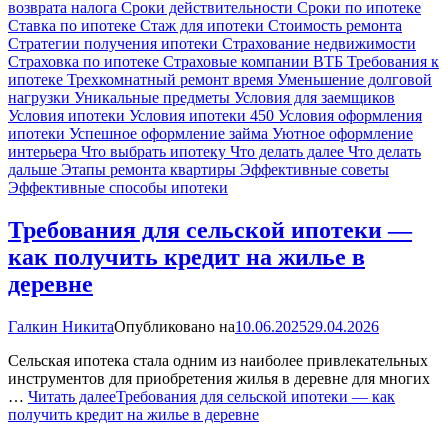
возврата налога
Сроки действительности
Сроки по ипотеке
Ставка по ипотеке
Стаж для ипотеки
Стоимость ремонта
Стратегии получения ипотеки
Страхование недвижимости
Страховка по ипотеке
Страховые компании ВТБ
Требования к
ипотеке
Трехкомнатный ремонт время
Уменьшение долговой
нагрузки
Уникальные предметы
Условия для заемщиков
Условия ипотеки
Условия ипотеки 450
Условия оформления
ипотеки
Успешное оформление займа
Уютное оформление
интерьера
Что выбрать ипотеку
Что делать далее
Что делать
дальше
Этапы ремонта квартиры
Эффективные советы
Эффективные способы ипотеки
Требования для сельской ипотеки —
как получить кредит на жилье в
деревне
Галкин Никита
Опубликовано на
10.06.2025
29.04.2026
Сельская ипотека стала одним из наиболее привлекательных
инструментов для приобретения жилья в деревне для многих
…
Читать далее
Требования для сельской ипотеки — как
получить кредит на жилье в деревне