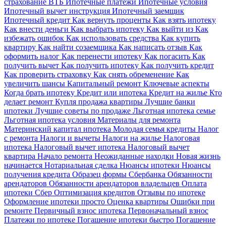
страхование ВТБ
Ипотечные платежи
Ипотечные условия
Ипотечный вычет инструкция
Ипотечный заемщик
Ипотечный кредит
Как вернуть проценты
Как взять ипотеку
Как внести деньги
Как выбрать ипотеку
Как выйти из
Как
избежать ошибок
Как использовать средства
Как купить
квартиру
Как найти созаемщика
Как написать отзыв
Как
оформить налог
Как перенести ипотеку
Как погасить
Как
получить вычет
Как получить ипотеку
Как получить кредит
Как проверить страховку
Как снять обременение
Как
увеличить шансы
Капитальный ремонт
Ключевые аспекты
Когда брать ипотеку
Кредит или ипотека
Кредит на жилье
Кто
делает ремонт
Купля продажа квартиры
Лучшие банки
ипотеки
Лучшие советы по продаже
Льготная ипотека семье
Льготная ипотека условия
Материалы для ремонта
Материнский капитал ипотека
Молодая семья кредиты
Налог
с ремонта
Налоги и вычеты
Налоги на жилье
Налоговая
ипотека
Налоговый вычет ипотека
Налоговый вычет
квартира
Начало ремонта
Неожиданные находки
Новая жизнь
начинается
Нотариальная сделка
Нюансы ипотеки
Нюансы
получения кредита
Образец формы Сбербанка
Обязанности
арендаторов
Обязанности арендаторов владельцев
Оплата
ипотеки Сбер
Оптимизация кредитов
Отзывы по ипотеке
Оформление ипотеки просто
Оценка квартиры
Ошибки при
ремонте
Первичный взнос ипотека
Первоначальный взнос
Платежи по ипотеке
Погашение ипотеки быстро
Погашение