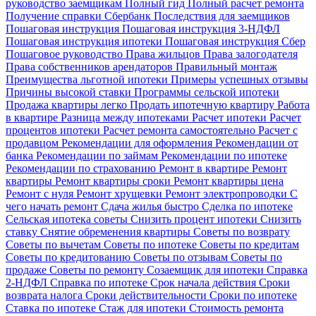
руководство заемщикам
Полный гид
Полный расчет ремонта
Получение справки Сбербанк
Последствия для заемщиков
Пошаговая инструкция
Пошаговая инструкция 3-НДФЛ
Пошаговая инструкция ипотеки
Пошаговая инструкция Сбер
Пошаговое руководство
Права жильцов
Права залогодателя
Права собственников арендаторов
Правильный монтаж
Преимущества льготной ипотеки
Примеры успешных отзывы
Причины высокой ставки
Программы сельской ипотеки
Продажа квартиры легко
Продать ипотечную квартиру
Работа
в квартире
Разница между ипотеками
Расчет ипотеки
Расчет
процентов ипотеки
Расчет ремонта самостоятельно
Расчет с
продавцом
Рекомендации для оформления
Рекомендации от
банка
Рекомендации по займам
Рекомендации по ипотеке
Рекомендации по страхованию
Ремонт в квартире
Ремонт
квартиры
Ремонт квартиры сроки
Ремонт квартиры цена
Ремонт с нуля
Ремонт хрущевки
Ремонт электропроводки
С
чего начать ремонт
Сдача жилья быстро
Сделка по ипотеке
Сельская ипотека советы
Снизить процент ипотеки
Снизить
ставку
Снятие обременения квартиры
Советы по возврату
Советы по вычетам
Советы по ипотеке
Советы по кредитам
Советы по кредитованию
Советы по отзывам
Советы по
продаже
Советы по ремонту
Созаемщик для ипотеки
Справка
2-НДФЛ
Справка по ипотеке
Срок начала действия
Сроки
возврата налога
Сроки действительности
Сроки по ипотеке
Ставка по ипотеке
Стаж для ипотеки
Стоимость ремонта