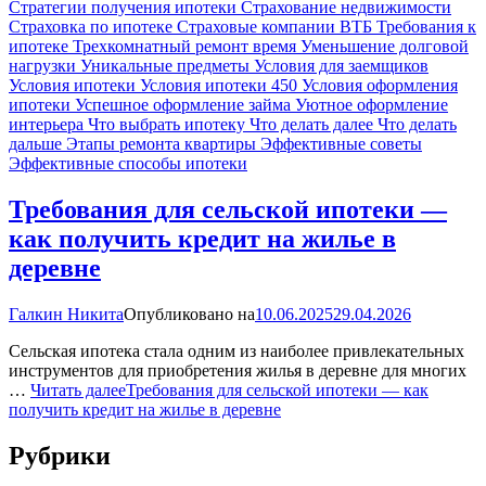
Стратегии получения ипотеки
Страхование недвижимости
Страховка по ипотеке
Страховые компании ВТБ
Требования к
ипотеке
Трехкомнатный ремонт время
Уменьшение долговой
нагрузки
Уникальные предметы
Условия для заемщиков
Условия ипотеки
Условия ипотеки 450
Условия оформления
ипотеки
Успешное оформление займа
Уютное оформление
интерьера
Что выбрать ипотеку
Что делать далее
Что делать
дальше
Этапы ремонта квартиры
Эффективные советы
Эффективные способы ипотеки
Требования для сельской ипотеки —
как получить кредит на жилье в
деревне
Галкин Никита
Опубликовано на
10.06.2025
29.04.2026
Сельская ипотека стала одним из наиболее привлекательных
инструментов для приобретения жилья в деревне для многих
…
Читать далее
Требования для сельской ипотеки — как
получить кредит на жилье в деревне
Рубрики