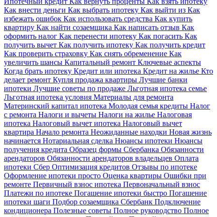
Ипотечный кредит
Как вернуть проценты
Как взять ипотеку
Как внести деньги
Как выбрать ипотеку
Как выйти из
Как
избежать ошибок
Как использовать средства
Как купить
квартиру
Как найти созаемщика
Как написать отзыв
Как
оформить налог
Как перенести ипотеку
Как погасить
Как
получить вычет
Как получить ипотеку
Как получить кредит
Как проверить страховку
Как снять обременение
Как
увеличить шансы
Капитальный ремонт
Ключевые аспекты
Когда брать ипотеку
Кредит или ипотека
Кредит на жилье
Кто
делает ремонт
Купля продажа квартиры
Лучшие банки
ипотеки
Лучшие советы по продаже
Льготная ипотека семье
Льготная ипотека условия
Материалы для ремонта
Материнский капитал ипотека
Молодая семья кредиты
Налог
с ремонта
Налоги и вычеты
Налоги на жилье
Налоговая
ипотека
Налоговый вычет ипотека
Налоговый вычет
квартира
Начало ремонта
Неожиданные находки
Новая жизнь
начинается
Нотариальная сделка
Нюансы ипотеки
Нюансы
получения кредита
Образец формы Сбербанка
Обязанности
арендаторов
Обязанности арендаторов владельцев
Оплата
ипотеки Сбер
Оптимизация кредитов
Отзывы по ипотеке
Оформление ипотеки просто
Оценка квартиры
Ошибки при
ремонте
Первичный взнос ипотека
Первоначальный взнос
Платежи по ипотеке
Погашение ипотеки быстро
Погашение
ипотеки шаги
Подбор созаемщика Сбербанк
Подключение
кондиционера
Полезные советы
Полное руководство
Полное