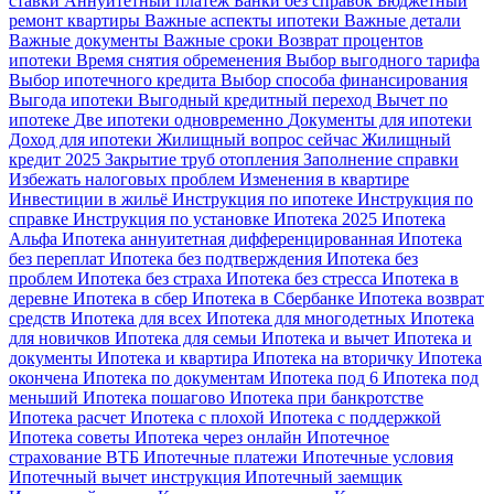
ставки
Аннуитетный платеж
Банки без справок
Бюджетный
ремонт квартиры
Важные аспекты ипотеки
Важные детали
Важные документы
Важные сроки
Возврат процентов
ипотеки
Время снятия обременения
Выбор выгодного тарифа
Выбор ипотечного кредита
Выбор способа финансирования
Выгода ипотеки
Выгодный кредитный переход
Вычет по
ипотеке
Две ипотеки одновременно
Документы для ипотеки
Доход для ипотеки
Жилищный вопрос сейчас
Жилищный
кредит 2025
Закрытие труб отопления
Заполнение справки
Избежать налоговых проблем
Изменения в квартире
Инвестиции в жильё
Инструкция по ипотеке
Инструкция по
справке
Инструкция по установке
Ипотека 2025
Ипотека
Альфа
Ипотека аннуитетная дифференцированная
Ипотека
без переплат
Ипотека без подтверждения
Ипотека без
проблем
Ипотека без страха
Ипотека без стресса
Ипотека в
деревне
Ипотека в сбер
Ипотека в Сбербанке
Ипотека возврат
средств
Ипотека для всех
Ипотека для многодетных
Ипотека
для новичков
Ипотека для семьи
Ипотека и вычет
Ипотека и
документы
Ипотека и квартира
Ипотека на вторичку
Ипотека
окончена
Ипотека по документам
Ипотека под 6
Ипотека под
меньший
Ипотека пошагово
Ипотека при банкротстве
Ипотека расчет
Ипотека с плохой
Ипотека с поддержкой
Ипотека советы
Ипотека через онлайн
Ипотечное
страхование ВТБ
Ипотечные платежи
Ипотечные условия
Ипотечный вычет инструкция
Ипотечный заемщик