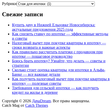
Рубрики
Свежие записи
Купить дачу в Нижней Ельцовке Новосибирска:
актуальные предложения 2025 года
Как снизить ставку по ипотеке — эффективные методы
и советы
Налоговый вычет при покупке квартиры в ипотеку —
сроки возврата и важные аспекты
Как правильно рассчитать платежи с продавцом при
ипотеке — пошаговое руководство
Боюсь брать ипотеку? Узнайте, что делать — советы и
стратегии
Сколько стоит оценка квартиры для ипотеки в Альфа-
Банке — все важные детали
Как получить налоговый вычет при покупке квартиры в
ипотеку — полезные советы
Требования для сельской ипотеки — как получить
кредит на жилье в деревне
Copyright © 2026
ДачаDream
. Все права защищены.
Catch Mag от
Catch Themes