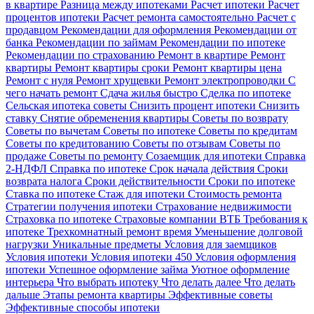
в квартире
Разница между ипотеками
Расчет ипотеки
Расчет
процентов ипотеки
Расчет ремонта самостоятельно
Расчет с
продавцом
Рекомендации для оформления
Рекомендации от
банка
Рекомендации по займам
Рекомендации по ипотеке
Рекомендации по страхованию
Ремонт в квартире
Ремонт
квартиры
Ремонт квартиры сроки
Ремонт квартиры цена
Ремонт с нуля
Ремонт хрущевки
Ремонт электропроводки
С
чего начать ремонт
Сдача жилья быстро
Сделка по ипотеке
Сельская ипотека советы
Снизить процент ипотеки
Снизить
ставку
Снятие обременения квартиры
Советы по возврату
Советы по вычетам
Советы по ипотеке
Советы по кредитам
Советы по кредитованию
Советы по отзывам
Советы по
продаже
Советы по ремонту
Созаемщик для ипотеки
Справка
2-НДФЛ
Справка по ипотеке
Срок начала действия
Сроки
возврата налога
Сроки действительности
Сроки по ипотеке
Ставка по ипотеке
Стаж для ипотеки
Стоимость ремонта
Стратегии получения ипотеки
Страхование недвижимости
Страховка по ипотеке
Страховые компании ВТБ
Требования к
ипотеке
Трехкомнатный ремонт время
Уменьшение долговой
нагрузки
Уникальные предметы
Условия для заемщиков
Условия ипотеки
Условия ипотеки 450
Условия оформления
ипотеки
Успешное оформление займа
Уютное оформление
интерьера
Что выбрать ипотеку
Что делать далее
Что делать
дальше
Этапы ремонта квартиры
Эффективные советы
Эффективные способы ипотеки