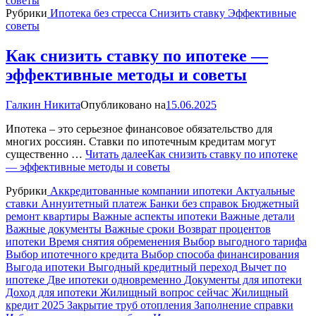
Рубрики
Ипотека без стресса
Снизить ставку
Эффективные
советы
Как снизить ставку по ипотеке —
эффективные методы и советы
Галкин Никита
Опубликовано на
15.06.2025
Ипотека – это серьезное финансовое обязательство для
многих россиян. Ставки по ипотечным кредитам могут
существенно …
Читать далее
Как снизить ставку по ипотеке
— эффективные методы и советы
Рубрики
Аккредитованные компании ипотеки
Актуальные
ставки
Аннуитетный платеж
Банки без справок
Бюджетный
ремонт квартиры
Важные аспекты ипотеки
Важные детали
Важные документы
Важные сроки
Возврат процентов
ипотеки
Время снятия обременения
Выбор выгодного тарифа
Выбор ипотечного кредита
Выбор способа финансирования
Выгода ипотеки
Выгодный кредитный переход
Вычет по
ипотеке
Две ипотеки одновременно
Документы для ипотеки
Доход для ипотеки
Жилищный вопрос сейчас
Жилищный
кредит 2025
Закрытие труб отопления
Заполнение справки