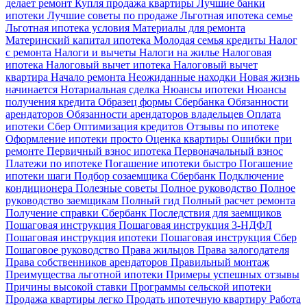
делает ремонт
Купля продажа квартиры
Лучшие банки
ипотеки
Лучшие советы по продаже
Льготная ипотека семье
Льготная ипотека условия
Материалы для ремонта
Материнский капитал ипотека
Молодая семья кредиты
Налог
с ремонта
Налоги и вычеты
Налоги на жилье
Налоговая
ипотека
Налоговый вычет ипотека
Налоговый вычет
квартира
Начало ремонта
Неожиданные находки
Новая жизнь
начинается
Нотариальная сделка
Нюансы ипотеки
Нюансы
получения кредита
Образец формы Сбербанка
Обязанности
арендаторов
Обязанности арендаторов владельцев
Оплата
ипотеки Сбер
Оптимизация кредитов
Отзывы по ипотеке
Оформление ипотеки просто
Оценка квартиры
Ошибки при
ремонте
Первичный взнос ипотека
Первоначальный взнос
Платежи по ипотеке
Погашение ипотеки быстро
Погашение
ипотеки шаги
Подбор созаемщика Сбербанк
Подключение
кондиционера
Полезные советы
Полное руководство
Полное
руководство заемщикам
Полный гид
Полный расчет ремонта
Получение справки Сбербанк
Последствия для заемщиков
Пошаговая инструкция
Пошаговая инструкция 3-НДФЛ
Пошаговая инструкция ипотеки
Пошаговая инструкция Сбер
Пошаговое руководство
Права жильцов
Права залогодателя
Права собственников арендаторов
Правильный монтаж
Преимущества льготной ипотеки
Примеры успешных отзывы
Причины высокой ставки
Программы сельской ипотеки
Продажа квартиры легко
Продать ипотечную квартиру
Работа