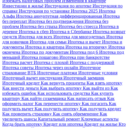
Избежать налоговых проблем
Изменения в квартире
Инвестиции в жильё
Инструкция по ипотеке
Инструкция по
справке
Инструкция по установке
Ипотека 2025
Ипотека
Альфа
Ипотека аннуитетная дифференцированная
Ипотека
без переплат
Ипотека без подтверждения
Ипотека без
проблем
Ипотека без страха
Ипотека без стресса
Ипотека в
деревне
Ипотека в сбер
Ипотека в Сбербанке
Ипотека возврат
средств
Ипотека для всех
Ипотека для многодетных
Ипотека
для новичков
Ипотека для семьи
Ипотека и вычет
Ипотека и
документы
Ипотека и квартира
Ипотека на вторичку
Ипотека
окончена
Ипотека по документам
Ипотека под 6
Ипотека под
меньший
Ипотека пошагово
Ипотека при банкротстве
Ипотека расчет
Ипотека с плохой
Ипотека с поддержкой
Ипотека советы
Ипотека через онлайн
Ипотечное
страхование ВТБ
Ипотечные платежи
Ипотечные условия
Ипотечный вычет инструкция
Ипотечный заемщик
Ипотечный кредит
Как вернуть проценты
Как взять ипотеку
Как внести деньги
Как выбрать ипотеку
Как выйти из
Как
избежать ошибок
Как использовать средства
Как купить
квартиру
Как найти созаемщика
Как написать отзыв
Как
оформить налог
Как перенести ипотеку
Как погасить
Как
получить вычет
Как получить ипотеку
Как получить кредит
Как проверить страховку
Как снять обременение
Как
увеличить шансы
Капитальный ремонт
Ключевые аспекты
Когда брать ипотеку
Кредит или ипотека
Кредит на жилье
Кто