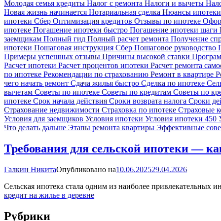
Молодая семья кредиты
Налог с ремонта
Налоги и вычеты
Нал
Новая жизнь начинается
Нотариальная сделка
Нюансы ипотек
ипотеки Сбер
Оптимизация кредитов
Отзывы по ипотеке
Офор
ипотеке
Погашение ипотеки быстро
Погашение ипотеки шаги
заемщикам
Полный гид
Полный расчет ремонта
Получение сп
ипотеки
Пошаговая инструкция Сбер
Пошаговое руководство
Примеры успешных отзывы
Причины высокой ставки
Програм
Расчет ипотеки
Расчет процентов ипотеки
Расчет ремонта сам
по ипотеке
Рекомендации по страхованию
Ремонт в квартире
Р
чего начать ремонт
Сдача жилья быстро
Сделка по ипотеке
Сел
вычетам
Советы по ипотеке
Советы по кредитам
Советы по к
ипотеке
Срок начала действия
Сроки возврата налога
Сроки де
Страхование недвижимости
Страховка по ипотеке
Страховые 
Условия для заемщиков
Условия ипотеки
Условия ипотеки 450
Что делать дальше
Этапы ремонта квартиры
Эффективные сов
Требования для сельской ипотеки — ка
Галкин Никита
Опубликовано на
10.06.2025
29.04.2026
Сельская ипотека стала одним из наиболее привлекательных и
кредит на жилье в деревне
Рубрики