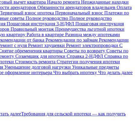
говый вычет квартира
Начало ремонта
Неожиданные находки
ости арендаторов
Обязанности арендаторов владельцев
Оплата
Первичный взнос ипотека
Первоначальный взнос
Платежи по
зные советы
Полное руководство
Полное руководство
ция
Пошаговая инструкция 3-НДФЛ
Пошаговая инструкция
торов
Правильный монтаж
Преимущества льготной ипотеки
ую квартиру
Работа в квартире
Разница между ипотеками
екомендации от банка
Рекомендации по займам
Рекомендации
Ремонт с нуля
Ремонт хрущевки
Ремонт электропроводки
С
Снятие обременения квартиры
Советы по возврату
Советы по
ремонту
Созаемщик для ипотеки
Справка 2-НДФЛ
Справка по
ипотеки
Стоимость ремонта
Стратегии получения ипотеки
мя
Уменьшение долговой нагрузки
Уникальные предметы
е оформление интерьера
Что выбрать ипотеку
Что делать далее
тать далее
Требования для сельской ипотеки — как получить