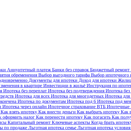
вки
Аннуитетный платеж
Банки без справок
Бюджетный ремонт
нятия обременения
Выбор выгодного тарифа
Выбор ипотечного 
 одновременно
Документы для ипотеки
Доход для ипотеки
Жилищ
зменения в квартире
Инвестиции в жильё
Инструкция по ипоте
ая
Ипотека без переплат
Ипотека без подтверждения
Ипотека без
средств
Ипотека для всех
Ипотека для многодетных
Ипотека для
окончена
Ипотека по документам
Ипотека под 6
Ипотека под м
ы
Ипотека через онлайн
Ипотечное страхование ВТБ
Ипотечные
ы
Как взять ипотеку
Как внести деньги
Как выбрать ипотеку
Как 
к оформить налог
Как перенести ипотеку
Как погасить
Как полу
ансы
Капитальный ремонт
Ключевые аспекты
Когда брать ипоте
ы по продаже
Льготная ипотека семье
Льготная ипотека услови