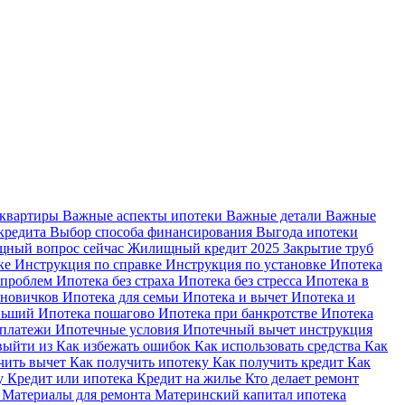
 квартиры
Важные аспекты ипотеки
Важные детали
Важные
кредита
Выбор способа финансирования
Выгода ипотеки
ный вопрос сейчас
Жилищный кредит 2025
Закрытие труб
ке
Инструкция по справке
Инструкция по установке
Ипотека
 проблем
Ипотека без страха
Ипотека без стресса
Ипотека в
 новичков
Ипотека для семьи
Ипотека и вычет
Ипотека и
еньший
Ипотека пошагово
Ипотека при банкротстве
Ипотека
 платежи
Ипотечные условия
Ипотечный вычет инструкция
выйти из
Как избежать ошибок
Как использовать средства
Как
чить вычет
Как получить ипотеку
Как получить кредит
Как
ку
Кредит или ипотека
Кредит на жилье
Кто делает ремонт
я
Материалы для ремонта
Материнский капитал ипотека