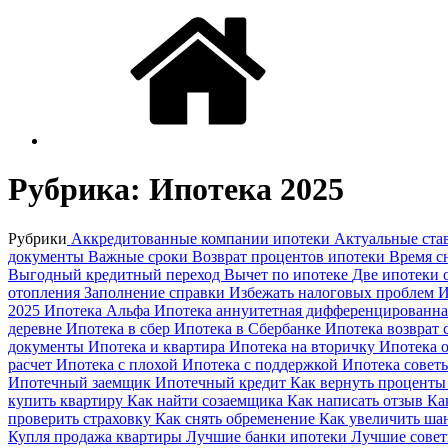
Рубрика:
Ипотека 2025
Рубрики
Аккредитованные компании ипотеки
Актуальные ста
документы
Важные сроки
Возврат процентов ипотеки
Время с
Выгодный кредитный переход
Вычет по ипотеке
Две ипотеки
отопления
Заполнение справки
Избежать налоговых проблем
И
2025
Ипотека Альфа
Ипотека аннуитетная дифференцированн
деревне
Ипотека в сбер
Ипотека в Сбербанке
Ипотека возврат 
документы
Ипотека и квартира
Ипотека на вторичку
Ипотека 
расчет
Ипотека с плохой
Ипотека с поддержкой
Ипотека совет
Ипотечный заемщик
Ипотечный кредит
Как вернуть процент
купить квартиру
Как найти созаемщика
Как написать отзыв
Ка
проверить страховку
Как снять обременение
Как увеличить ш
Купля продажа квартиры
Лучшие банки ипотеки
Лучшие совет