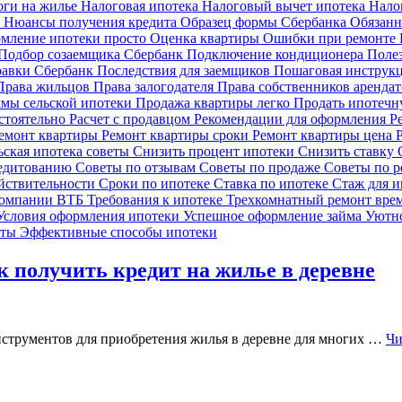
оги на жилье
Налоговая ипотека
Налоговый вычет ипотека
Нало
и
Нюансы получения кредита
Образец формы Сбербанка
Обязанн
мление ипотеки просто
Оценка квартиры
Ошибки при ремонте
Подбор созаемщика Сбербанк
Подключение кондиционера
Поле
равки Сбербанк
Последствия для заемщиков
Пошаговая инструк
Права жильцов
Права залогодателя
Права собственников аренда
мы сельской ипотеки
Продажа квартиры легко
Продать ипотечн
остоятельно
Расчет с продавцом
Рекомендации для оформления
Р
емонт квартиры
Ремонт квартиры сроки
Ремонт квартиры цена
ьская ипотека советы
Снизить процент ипотеки
Снизить ставку
редитованию
Советы по отзывам
Советы по продаже
Советы по 
йствительности
Сроки по ипотеке
Ставка по ипотеке
Стаж для 
компании ВТБ
Требования к ипотеке
Трехкомнатный ремонт вре
Условия оформления ипотеки
Успешное оформление займа
Уютно
еты
Эффективные способы ипотеки
к получить кредит на жилье в деревне
нструментов для приобретения жилья в деревне для многих …
Чи