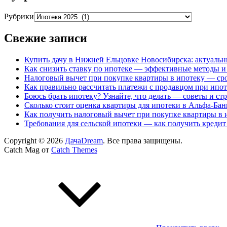
Рубрики
Свежие записи
Купить дачу в Нижней Ельцовке Новосибирска: актуальн
Как снизить ставку по ипотеке — эффективные методы и
Налоговый вычет при покупке квартиры в ипотеку — сро
Как правильно рассчитать платежи с продавцом при ипо
Боюсь брать ипотеку? Узнайте, что делать — советы и ст
Сколько стоит оценка квартиры для ипотеки в Альфа-Бан
Как получить налоговый вычет при покупке квартиры в 
Требования для сельской ипотеки — как получить кредит
Copyright © 2026
ДачаDream
. Все права защищены.
Catch Mag от
Catch Themes