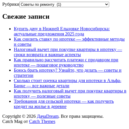
Рубрики
Свежие записи
Купить дачу в Нижней Ельцовке Новосибирска:
актуальные предложения 2025 года
Как снизить ставку по ипотеке — эффективные методы
и советы
Налоговый вычет при покупке квартиры в ипотеку —
сроки возврата и важные аспекты
Как правильно рассчитать платежи с продавцом при
ипотеке — пошаговое руководство
Боюсь брать ипотеку? Узнайте, что делать — советы и
стратегии
Сколько стоит оценка квартиры для ипотеки в Альфа-
Банке — все важные детали
Как получить налоговый вычет при покупке квартиры в
ипотеку — полезные советы
Требования для сельской ипотеки — как получить
кредит на жилье в деревне
Copyright © 2026
ДачаDream
. Все права защищены.
Catch Mag от
Catch Themes