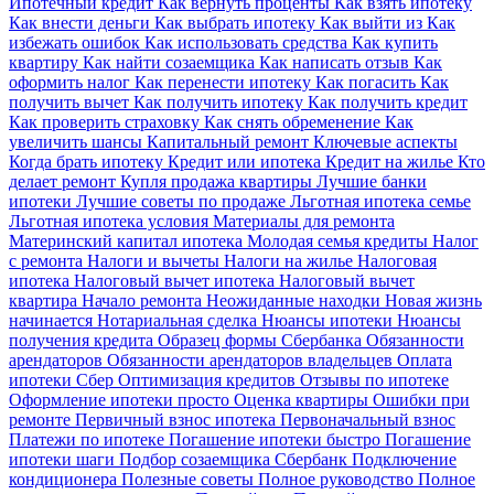
Ипотечный кредит
Как вернуть проценты
Как взять ипотеку
Как внести деньги
Как выбрать ипотеку
Как выйти из
Как
избежать ошибок
Как использовать средства
Как купить
квартиру
Как найти созаемщика
Как написать отзыв
Как
оформить налог
Как перенести ипотеку
Как погасить
Как
получить вычет
Как получить ипотеку
Как получить кредит
Как проверить страховку
Как снять обременение
Как
увеличить шансы
Капитальный ремонт
Ключевые аспекты
Когда брать ипотеку
Кредит или ипотека
Кредит на жилье
Кто
делает ремонт
Купля продажа квартиры
Лучшие банки
ипотеки
Лучшие советы по продаже
Льготная ипотека семье
Льготная ипотека условия
Материалы для ремонта
Материнский капитал ипотека
Молодая семья кредиты
Налог
с ремонта
Налоги и вычеты
Налоги на жилье
Налоговая
ипотека
Налоговый вычет ипотека
Налоговый вычет
квартира
Начало ремонта
Неожиданные находки
Новая жизнь
начинается
Нотариальная сделка
Нюансы ипотеки
Нюансы
получения кредита
Образец формы Сбербанка
Обязанности
арендаторов
Обязанности арендаторов владельцев
Оплата
ипотеки Сбер
Оптимизация кредитов
Отзывы по ипотеке
Оформление ипотеки просто
Оценка квартиры
Ошибки при
ремонте
Первичный взнос ипотека
Первоначальный взнос
Платежи по ипотеке
Погашение ипотеки быстро
Погашение
ипотеки шаги
Подбор созаемщика Сбербанк
Подключение
кондиционера
Полезные советы
Полное руководство
Полное