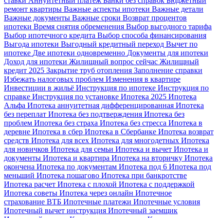
ставки
Аннуитетный платеж
Банки без справок
Бюджетный
ремонт квартиры
Важные аспекты ипотеки
Важные детали
Важные документы
Важные сроки
Возврат процентов
ипотеки
Время снятия обременения
Выбор выгодного тарифа
Выбор ипотечного кредита
Выбор способа финансирования
Выгода ипотеки
Выгодный кредитный переход
Вычет по
ипотеке
Две ипотеки одновременно
Документы для ипотеки
Доход для ипотеки
Жилищный вопрос сейчас
Жилищный
кредит 2025
Закрытие труб отопления
Заполнение справки
Избежать налоговых проблем
Изменения в квартире
Инвестиции в жильё
Инструкция по ипотеке
Инструкция по
справке
Инструкция по установке
Ипотека 2025
Ипотека
Альфа
Ипотека аннуитетная дифференцированная
Ипотека
без переплат
Ипотека без подтверждения
Ипотека без
проблем
Ипотека без страха
Ипотека без стресса
Ипотека в
деревне
Ипотека в сбер
Ипотека в Сбербанке
Ипотека возврат
средств
Ипотека для всех
Ипотека для многодетных
Ипотека
для новичков
Ипотека для семьи
Ипотека и вычет
Ипотека и
документы
Ипотека и квартира
Ипотека на вторичку
Ипотека
окончена
Ипотека по документам
Ипотека под 6
Ипотека под
меньший
Ипотека пошагово
Ипотека при банкротстве
Ипотека расчет
Ипотека с плохой
Ипотека с поддержкой
Ипотека советы
Ипотека через онлайн
Ипотечное
страхование ВТБ
Ипотечные платежи
Ипотечные условия
Ипотечный вычет инструкция
Ипотечный заемщик