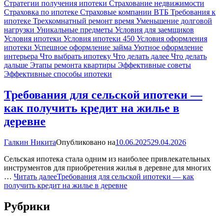
Стратегии получения ипотеки
Страхование недвижимости
Страховка по ипотеке
Страховые компании ВТБ
Требования к
ипотеке
Трехкомнатный ремонт время
Уменьшение долговой
нагрузки
Уникальные предметы
Условия для заемщиков
Условия ипотеки
Условия ипотеки 450
Условия оформления
ипотеки
Успешное оформление займа
Уютное оформление
интерьера
Что выбрать ипотеку
Что делать далее
Что делать
дальше
Этапы ремонта квартиры
Эффективные советы
Эффективные способы ипотеки
Требования для сельской ипотеки —
как получить кредит на жилье в
деревне
Галкин Никита
Опубликовано на
10.06.2025
29.04.2026
Сельская ипотека стала одним из наиболее привлекательных
инструментов для приобретения жилья в деревне для многих
…
Читать далее
Требования для сельской ипотеки — как
получить кредит на жилье в деревне
Рубрики