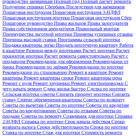
руководство заемщикам
Полный гид
Полный расчет ремонта
Получение справки Сбербанк
Последствия для заемщиков
Пошаговая инструкция
Пошаговая инструкция 3-НДФЛ
Пошаговая инструкция ипотеки
Пошаговая инструкция Сбер
Пошаговое руководство
Права жильцов
Права залогодателя
Права собственников арендаторов
Правильный монтаж
Преимущества льготной ипотеки
Примеры успешных отзывы
Причины высокой ставки
Программы сельской ипотеки
Продажа квартиры легко
Продать ипотечную квартиру
Работа
в квартире
Разница между ипотеками
Расчет ипотеки
Расчет
процентов ипотеки
Расчет ремонта самостоятельно
Расчет с
продавцом
Рекомендации для оформления
Рекомендации от
банка
Рекомендации по займам
Рекомендации по ипотеке
Рекомендации по страхованию
Ремонт в квартире
Ремонт
квартиры
Ремонт квартиры сроки
Ремонт квартиры цена
Ремонт с нуля
Ремонт хрущевки
Ремонт электропроводки
С
чего начать ремонт
Сдача жилья быстро
Сделка по ипотеке
Сельская ипотека советы
Снизить процент ипотеки
Снизить
ставку
Снятие обременения квартиры
Советы по возврату
Советы по вычетам
Советы по ипотеке
Советы по кредитам
Советы по кредитованию
Советы по отзывам
Советы по
продаже
Советы по ремонту
Созаемщик для ипотеки
Справка
2-НДФЛ
Справка по ипотеке
Срок начала действия
Сроки
возврата налога
Сроки действительности
Сроки по ипотеке
Ставка по ипотеке
Стаж для ипотеки
Стоимость ремонта