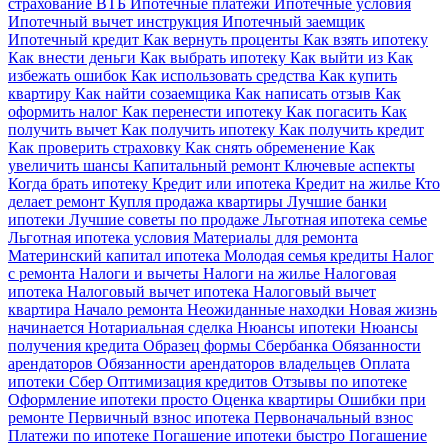
страхование ВТБ
Ипотечные платежи
Ипотечные условия
Ипотечный вычет инструкция
Ипотечный заемщик
Ипотечный кредит
Как вернуть проценты
Как взять ипотеку
Как внести деньги
Как выбрать ипотеку
Как выйти из
Как
избежать ошибок
Как использовать средства
Как купить
квартиру
Как найти созаемщика
Как написать отзыв
Как
оформить налог
Как перенести ипотеку
Как погасить
Как
получить вычет
Как получить ипотеку
Как получить кредит
Как проверить страховку
Как снять обременение
Как
увеличить шансы
Капитальный ремонт
Ключевые аспекты
Когда брать ипотеку
Кредит или ипотека
Кредит на жилье
Кто
делает ремонт
Купля продажа квартиры
Лучшие банки
ипотеки
Лучшие советы по продаже
Льготная ипотека семье
Льготная ипотека условия
Материалы для ремонта
Материнский капитал ипотека
Молодая семья кредиты
Налог
с ремонта
Налоги и вычеты
Налоги на жилье
Налоговая
ипотека
Налоговый вычет ипотека
Налоговый вычет
квартира
Начало ремонта
Неожиданные находки
Новая жизнь
начинается
Нотариальная сделка
Нюансы ипотеки
Нюансы
получения кредита
Образец формы Сбербанка
Обязанности
арендаторов
Обязанности арендаторов владельцев
Оплата
ипотеки Сбер
Оптимизация кредитов
Отзывы по ипотеке
Оформление ипотеки просто
Оценка квартиры
Ошибки при
ремонте
Первичный взнос ипотека
Первоначальный взнос
Платежи по ипотеке
Погашение ипотеки быстро
Погашение