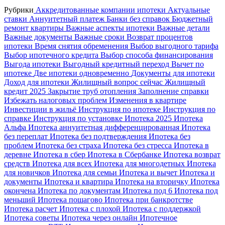
Рубрики
Аккредитованные компании ипотеки
Актуальные
ставки
Аннуитетный платеж
Банки без справок
Бюджетный
ремонт квартиры
Важные аспекты ипотеки
Важные детали
Важные документы
Важные сроки
Возврат процентов
ипотеки
Время снятия обременения
Выбор выгодного тарифа
Выбор ипотечного кредита
Выбор способа финансирования
Выгода ипотеки
Выгодный кредитный переход
Вычет по
ипотеке
Две ипотеки одновременно
Документы для ипотеки
Доход для ипотеки
Жилищный вопрос сейчас
Жилищный
кредит 2025
Закрытие труб отопления
Заполнение справки
Избежать налоговых проблем
Изменения в квартире
Инвестиции в жильё
Инструкция по ипотеке
Инструкция по
справке
Инструкция по установке
Ипотека 2025
Ипотека
Альфа
Ипотека аннуитетная дифференцированная
Ипотека
без переплат
Ипотека без подтверждения
Ипотека без
проблем
Ипотека без страха
Ипотека без стресса
Ипотека в
деревне
Ипотека в сбер
Ипотека в Сбербанке
Ипотека возврат
средств
Ипотека для всех
Ипотека для многодетных
Ипотека
для новичков
Ипотека для семьи
Ипотека и вычет
Ипотека и
документы
Ипотека и квартира
Ипотека на вторичку
Ипотека
окончена
Ипотека по документам
Ипотека под 6
Ипотека под
меньший
Ипотека пошагово
Ипотека при банкротстве
Ипотека расчет
Ипотека с плохой
Ипотека с поддержкой
Ипотека советы
Ипотека через онлайн
Ипотечное