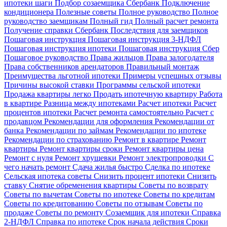
ипотеки шаги
Подбор созаемщика Сбербанк
Подключение
кондиционера
Полезные советы
Полное руководство
Полное
руководство заемщикам
Полный гид
Полный расчет ремонта
Получение справки Сбербанк
Последствия для заемщиков
Пошаговая инструкция
Пошаговая инструкция 3-НДФЛ
Пошаговая инструкция ипотеки
Пошаговая инструкция Сбер
Пошаговое руководство
Права жильцов
Права залогодателя
Права собственников арендаторов
Правильный монтаж
Преимущества льготной ипотеки
Примеры успешных отзывы
Причины высокой ставки
Программы сельской ипотеки
Продажа квартиры легко
Продать ипотечную квартиру
Работа
в квартире
Разница между ипотеками
Расчет ипотеки
Расчет
процентов ипотеки
Расчет ремонта самостоятельно
Расчет с
продавцом
Рекомендации для оформления
Рекомендации от
банка
Рекомендации по займам
Рекомендации по ипотеке
Рекомендации по страхованию
Ремонт в квартире
Ремонт
квартиры
Ремонт квартиры сроки
Ремонт квартиры цена
Ремонт с нуля
Ремонт хрущевки
Ремонт электропроводки
С
чего начать ремонт
Сдача жилья быстро
Сделка по ипотеке
Сельская ипотека советы
Снизить процент ипотеки
Снизить
ставку
Снятие обременения квартиры
Советы по возврату
Советы по вычетам
Советы по ипотеке
Советы по кредитам
Советы по кредитованию
Советы по отзывам
Советы по
продаже
Советы по ремонту
Созаемщик для ипотеки
Справка
2-НДФЛ
Справка по ипотеке
Срок начала действия
Сроки