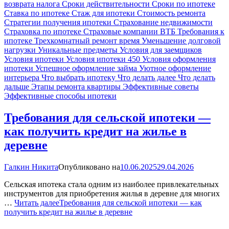
возврата налога
Сроки действительности
Сроки по ипотеке
Ставка по ипотеке
Стаж для ипотеки
Стоимость ремонта
Стратегии получения ипотеки
Страхование недвижимости
Страховка по ипотеке
Страховые компании ВТБ
Требования к
ипотеке
Трехкомнатный ремонт время
Уменьшение долговой
нагрузки
Уникальные предметы
Условия для заемщиков
Условия ипотеки
Условия ипотеки 450
Условия оформления
ипотеки
Успешное оформление займа
Уютное оформление
интерьера
Что выбрать ипотеку
Что делать далее
Что делать
дальше
Этапы ремонта квартиры
Эффективные советы
Эффективные способы ипотеки
Требования для сельской ипотеки —
как получить кредит на жилье в
деревне
Галкин Никита
Опубликовано на
10.06.2025
29.04.2026
Сельская ипотека стала одним из наиболее привлекательных
инструментов для приобретения жилья в деревне для многих
…
Читать далее
Требования для сельской ипотеки — как
получить кредит на жилье в деревне