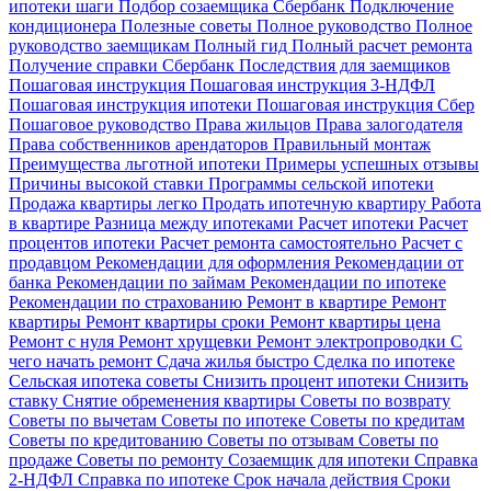
ипотеки шаги
Подбор созаемщика Сбербанк
Подключение
кондиционера
Полезные советы
Полное руководство
Полное
руководство заемщикам
Полный гид
Полный расчет ремонта
Получение справки Сбербанк
Последствия для заемщиков
Пошаговая инструкция
Пошаговая инструкция 3-НДФЛ
Пошаговая инструкция ипотеки
Пошаговая инструкция Сбер
Пошаговое руководство
Права жильцов
Права залогодателя
Права собственников арендаторов
Правильный монтаж
Преимущества льготной ипотеки
Примеры успешных отзывы
Причины высокой ставки
Программы сельской ипотеки
Продажа квартиры легко
Продать ипотечную квартиру
Работа
в квартире
Разница между ипотеками
Расчет ипотеки
Расчет
процентов ипотеки
Расчет ремонта самостоятельно
Расчет с
продавцом
Рекомендации для оформления
Рекомендации от
банка
Рекомендации по займам
Рекомендации по ипотеке
Рекомендации по страхованию
Ремонт в квартире
Ремонт
квартиры
Ремонт квартиры сроки
Ремонт квартиры цена
Ремонт с нуля
Ремонт хрущевки
Ремонт электропроводки
С
чего начать ремонт
Сдача жилья быстро
Сделка по ипотеке
Сельская ипотека советы
Снизить процент ипотеки
Снизить
ставку
Снятие обременения квартиры
Советы по возврату
Советы по вычетам
Советы по ипотеке
Советы по кредитам
Советы по кредитованию
Советы по отзывам
Советы по
продаже
Советы по ремонту
Созаемщик для ипотеки
Справка
2-НДФЛ
Справка по ипотеке
Срок начала действия
Сроки