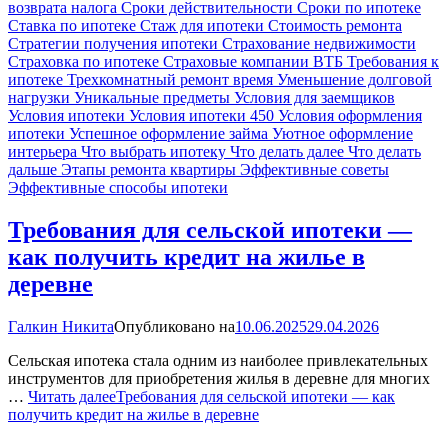
возврата налога
Сроки действительности
Сроки по ипотеке
Ставка по ипотеке
Стаж для ипотеки
Стоимость ремонта
Стратегии получения ипотеки
Страхование недвижимости
Страховка по ипотеке
Страховые компании ВТБ
Требования к
ипотеке
Трехкомнатный ремонт время
Уменьшение долговой
нагрузки
Уникальные предметы
Условия для заемщиков
Условия ипотеки
Условия ипотеки 450
Условия оформления
ипотеки
Успешное оформление займа
Уютное оформление
интерьера
Что выбрать ипотеку
Что делать далее
Что делать
дальше
Этапы ремонта квартиры
Эффективные советы
Эффективные способы ипотеки
Требования для сельской ипотеки —
как получить кредит на жилье в
деревне
Галкин Никита
Опубликовано на
10.06.2025
29.04.2026
Сельская ипотека стала одним из наиболее привлекательных
инструментов для приобретения жилья в деревне для многих
…
Читать далее
Требования для сельской ипотеки — как
получить кредит на жилье в деревне