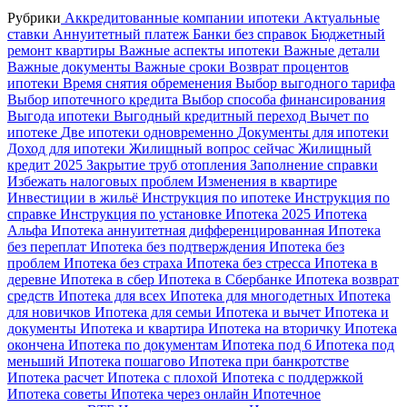
Рубрики
Аккредитованные компании ипотеки
Актуальные
ставки
Аннуитетный платеж
Банки без справок
Бюджетный
ремонт квартиры
Важные аспекты ипотеки
Важные детали
Важные документы
Важные сроки
Возврат процентов
ипотеки
Время снятия обременения
Выбор выгодного тарифа
Выбор ипотечного кредита
Выбор способа финансирования
Выгода ипотеки
Выгодный кредитный переход
Вычет по
ипотеке
Две ипотеки одновременно
Документы для ипотеки
Доход для ипотеки
Жилищный вопрос сейчас
Жилищный
кредит 2025
Закрытие труб отопления
Заполнение справки
Избежать налоговых проблем
Изменения в квартире
Инвестиции в жильё
Инструкция по ипотеке
Инструкция по
справке
Инструкция по установке
Ипотека 2025
Ипотека
Альфа
Ипотека аннуитетная дифференцированная
Ипотека
без переплат
Ипотека без подтверждения
Ипотека без
проблем
Ипотека без страха
Ипотека без стресса
Ипотека в
деревне
Ипотека в сбер
Ипотека в Сбербанке
Ипотека возврат
средств
Ипотека для всех
Ипотека для многодетных
Ипотека
для новичков
Ипотека для семьи
Ипотека и вычет
Ипотека и
документы
Ипотека и квартира
Ипотека на вторичку
Ипотека
окончена
Ипотека по документам
Ипотека под 6
Ипотека под
меньший
Ипотека пошагово
Ипотека при банкротстве
Ипотека расчет
Ипотека с плохой
Ипотека с поддержкой
Ипотека советы
Ипотека через онлайн
Ипотечное