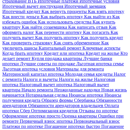
страхование ВТБ
Ипотечные платежи
Ипотечные условия
Ипотечный вычет инструкция
Ипотечный заемщик
Ипотечный кредит
Как вернуть проценты
Как взять ипотеку
Как внести деньги
Как выбрать ипотеку
Как выйти из
Как
избежать ошибок
Как использовать средства
Как купить
квартиру
Как найти созаемщика
Как написать отзыв
Как
оформить налог
Как перенести ипотеку
Как погасить
Как
получить вычет
Как получить ипотеку
Как получить кредит
Как проверить страховку
Как снять обременение
Как
увеличить шансы
Капитальный ремонт
Ключевые аспекты
Когда брать ипотеку
Кредит или ипотека
Кредит на жилье
Кто
делает ремонт
Купля продажа квартиры
Лучшие банки
ипотеки
Лучшие советы по продаже
Льготная ипотека семье
Льготная ипотека условия
Материалы для ремонта
Материнский капитал ипотека
Молодая семья кредиты
Налог
с ремонта
Налоги и вычеты
Налоги на жилье
Налоговая
ипотека
Налоговый вычет ипотека
Налоговый вычет
квартира
Начало ремонта
Неожиданные находки
Новая жизнь
начинается
Нотариальная сделка
Нюансы ипотеки
Нюансы
получения кредита
Образец формы Сбербанка
Обязанности
арендаторов
Обязанности арендаторов владельцев
Оплата
ипотеки Сбер
Оптимизация кредитов
Отзывы по ипотеке
Оформление ипотеки просто
Оценка квартиры
Ошибки при
ремонте
Первичный взнос ипотека
Первоначальный взнос
Платежи по ипотеке
Погашение ипотеки быстро
Погашение