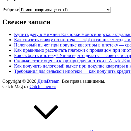
Рубрики
Свежие записи
Купить дачу в Нижней Ельцовке Новосибирска: актуальн
Как снизить ставку по ипотеке — эффективные методы и
Налоговый вычет при покупке квартиры в ипотеку — сро
Как правильно рассчитать платежи с продавцом при ипо
Боюсь брать ипотеку? Узнайте, что делать — советы и ст
Сколько стоит оценка квартиры для ипотеки в Альфа-Бан
Как получить налоговый вычет при покупке квартиры в 
Требования для сельской ипотеки — как получить кредит
Copyright © 2026
ДачаDream
. Все права защищены.
Catch Mag от
Catch Themes