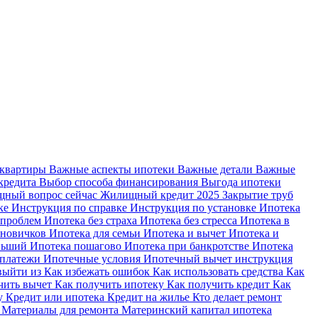
 квартиры
Важные аспекты ипотеки
Важные детали
Важные
кредита
Выбор способа финансирования
Выгода ипотеки
ный вопрос сейчас
Жилищный кредит 2025
Закрытие труб
ке
Инструкция по справке
Инструкция по установке
Ипотека
 проблем
Ипотека без страха
Ипотека без стресса
Ипотека в
 новичков
Ипотека для семьи
Ипотека и вычет
Ипотека и
еньший
Ипотека пошагово
Ипотека при банкротстве
Ипотека
 платежи
Ипотечные условия
Ипотечный вычет инструкция
выйти из
Как избежать ошибок
Как использовать средства
Как
чить вычет
Как получить ипотеку
Как получить кредит
Как
ку
Кредит или ипотека
Кредит на жилье
Кто делает ремонт
я
Материалы для ремонта
Материнский капитал ипотека