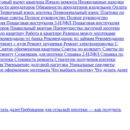
говый вычет квартира
Начало ремонта
Неожиданные находки
ости арендаторов
Обязанности арендаторов владельцев
Оплата
Первичный взнос ипотека
Первоначальный взнос
Платежи по
зные советы
Полное руководство
Полное руководство
ция
Пошаговая инструкция 3-НДФЛ
Пошаговая инструкция
торов
Правильный монтаж
Преимущества льготной ипотеки
ую квартиру
Работа в квартире
Разница между ипотеками
екомендации от банка
Рекомендации по займам
Рекомендации
Ремонт с нуля
Ремонт хрущевки
Ремонт электропроводки
С
Снятие обременения квартиры
Советы по возврату
Советы по
ремонту
Созаемщик для ипотеки
Справка 2-НДФЛ
Справка по
ипотеки
Стоимость ремонта
Стратегии получения ипотеки
мя
Уменьшение долговой нагрузки
Уникальные предметы
е оформление интерьера
Что выбрать ипотеку
Что делать далее
тать далее
Требования для сельской ипотеки — как получить