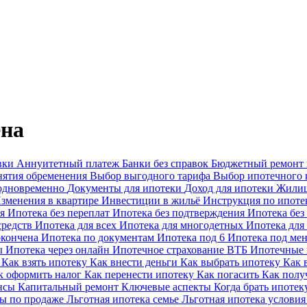
ена
вки
Аннуитетный платеж
Банки без справок
Бюджетный ремонт
нятия обременения
Выбор выгодного тарифа
Выбор ипотечного 
 одновременно
Документы для ипотеки
Доход для ипотеки
Жилищ
зменения в квартире
Инвестиции в жильё
Инструкция по ипоте
ая
Ипотека без переплат
Ипотека без подтверждения
Ипотека без
средств
Ипотека для всех
Ипотека для многодетных
Ипотека для
окончена
Ипотека по документам
Ипотека под 6
Ипотека под м
ы
Ипотека через онлайн
Ипотечное страхование ВТБ
Ипотечные
ы
Как взять ипотеку
Как внести деньги
Как выбрать ипотеку
Как 
к оформить налог
Как перенести ипотеку
Как погасить
Как полу
ансы
Капитальный ремонт
Ключевые аспекты
Когда брать ипоте
ы по продаже
Льготная ипотека семье
Льготная ипотека услови