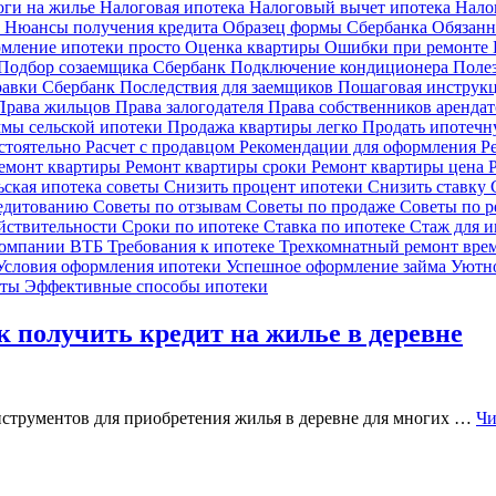
оги на жилье
Налоговая ипотека
Налоговый вычет ипотека
Нало
и
Нюансы получения кредита
Образец формы Сбербанка
Обязанн
мление ипотеки просто
Оценка квартиры
Ошибки при ремонте
Подбор созаемщика Сбербанк
Подключение кондиционера
Поле
равки Сбербанк
Последствия для заемщиков
Пошаговая инструк
Права жильцов
Права залогодателя
Права собственников аренда
мы сельской ипотеки
Продажа квартиры легко
Продать ипотечн
остоятельно
Расчет с продавцом
Рекомендации для оформления
Р
емонт квартиры
Ремонт квартиры сроки
Ремонт квартиры цена
ьская ипотека советы
Снизить процент ипотеки
Снизить ставку
редитованию
Советы по отзывам
Советы по продаже
Советы по 
йствительности
Сроки по ипотеке
Ставка по ипотеке
Стаж для 
компании ВТБ
Требования к ипотеке
Трехкомнатный ремонт вре
Условия оформления ипотеки
Успешное оформление займа
Уютно
еты
Эффективные способы ипотеки
к получить кредит на жилье в деревне
нструментов для приобретения жилья в деревне для многих …
Чи