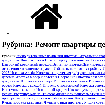
Рубрика:
Ремонт квартиры ц
Рубрики
Аккредитованные компании ипотеки
Актуальные ста
документы
Важные сроки
Возврат процентов ипотеки
Время с
Выгодный кредитный переход
Вычет по ипотеке
Две ипотеки
отопления
Заполнение справки
Избежать налоговых проблем
И
2025
Ипотека Альфа
Ипотека аннуитетная дифференцированн
деревне
Ипотека в сбер
Ипотека в Сбербанке
Ипотека возврат 
документы
Ипотека и квартира
Ипотека на вторичку
Ипотека 
расчет
Ипотека с плохой
Ипотека с поддержкой
Ипотека совет
Ипотечный заемщик
Ипотечный кредит
Как вернуть процент
купить квартиру
Как найти созаемщика
Как написать отзыв
Ка
проверить страховку
Как снять обременение
Как увеличить ш
Купля продажа квартиры
Лучшие банки ипотеки
Лучшие совет