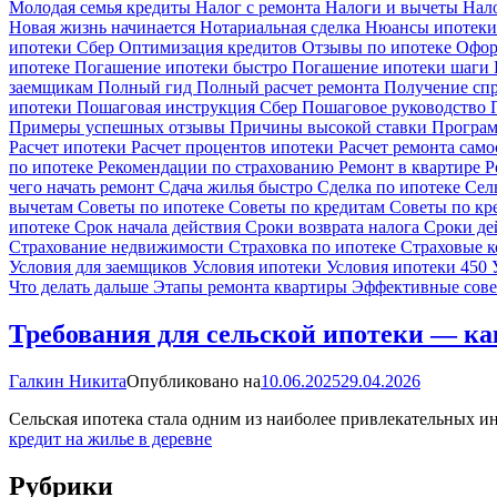
Молодая семья кредиты
Налог с ремонта
Налоги и вычеты
Нал
Новая жизнь начинается
Нотариальная сделка
Нюансы ипотек
ипотеки Сбер
Оптимизация кредитов
Отзывы по ипотеке
Офор
ипотеке
Погашение ипотеки быстро
Погашение ипотеки шаги
заемщикам
Полный гид
Полный расчет ремонта
Получение сп
ипотеки
Пошаговая инструкция Сбер
Пошаговое руководство
Примеры успешных отзывы
Причины высокой ставки
Програм
Расчет ипотеки
Расчет процентов ипотеки
Расчет ремонта сам
по ипотеке
Рекомендации по страхованию
Ремонт в квартире
Р
чего начать ремонт
Сдача жилья быстро
Сделка по ипотеке
Сел
вычетам
Советы по ипотеке
Советы по кредитам
Советы по к
ипотеке
Срок начала действия
Сроки возврата налога
Сроки де
Страхование недвижимости
Страховка по ипотеке
Страховые 
Условия для заемщиков
Условия ипотеки
Условия ипотеки 450
Что делать дальше
Этапы ремонта квартиры
Эффективные сов
Требования для сельской ипотеки — ка
Галкин Никита
Опубликовано на
10.06.2025
29.04.2026
Сельская ипотека стала одним из наиболее привлекательных и
кредит на жилье в деревне
Рубрики