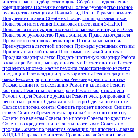
ипотеки шаги
Подбор созаемщика Сбербанк
Подключение
кондиционера
Полезные советы
Полное руководство
Полное
руководство заемщикам
Полный гид
Полный расчет ремонта
Получение справки Сбербанк
Последствия для заемщиков
Пошаговая инструкция
Пошаговая инструкция 3-НДФЛ
Пошаговая инструкция ипотеки
Пошаговая инструкция Сбер
Пошаговое руководство
Права жильцов
Права залогодателя
Права собственников арендаторов
Правильный монтаж
Преимущества льготной ипотеки
Примеры успешных отзывы
Причины высокой ставки
Программы сельской ипотеки
Продажа квартиры легко
Продать ипотечную квартиру
Работа
в квартире
Разница между ипотеками
Расчет ипотеки
Расчет
процентов ипотеки
Расчет ремонта самостоятельно
Расчет с
продавцом
Рекомендации для оформления
Рекомендации от
банка
Рекомендации по займам
Рекомендации по ипотеке
Рекомендации по страхованию
Ремонт в квартире
Ремонт
квартиры
Ремонт квартиры сроки
Ремонт квартиры цена
Ремонт с нуля
Ремонт хрущевки
Ремонт электропроводки
С
чего начать ремонт
Сдача жилья быстро
Сделка по ипотеке
Сельская ипотека советы
Снизить процент ипотеки
Снизить
ставку
Снятие обременения квартиры
Советы по возврату
Советы по вычетам
Советы по ипотеке
Советы по кредитам
Советы по кредитованию
Советы по отзывам
Советы по
продаже
Советы по ремонту
Созаемщик для ипотеки
Справка
2-НДФЛ
Справка по ипотеке
Срок начала действия
Сроки