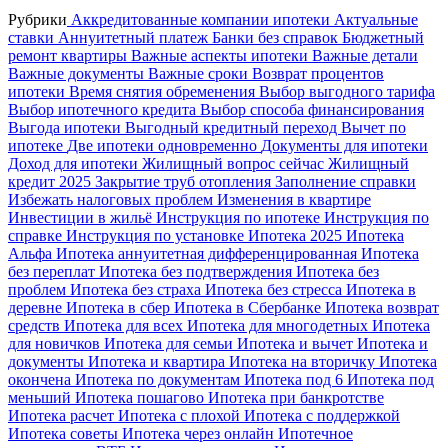
Рубрики
Аккредитованные компании ипотеки
Актуальные
ставки
Аннуитетный платеж
Банки без справок
Бюджетный
ремонт квартиры
Важные аспекты ипотеки
Важные детали
Важные документы
Важные сроки
Возврат процентов
ипотеки
Время снятия обременения
Выбор выгодного тарифа
Выбор ипотечного кредита
Выбор способа финансирования
Выгода ипотеки
Выгодный кредитный переход
Вычет по
ипотеке
Две ипотеки одновременно
Документы для ипотеки
Доход для ипотеки
Жилищный вопрос сейчас
Жилищный
кредит 2025
Закрытие труб отопления
Заполнение справки
Избежать налоговых проблем
Изменения в квартире
Инвестиции в жильё
Инструкция по ипотеке
Инструкция по
справке
Инструкция по установке
Ипотека 2025
Ипотека
Альфа
Ипотека аннуитетная дифференцированная
Ипотека
без переплат
Ипотека без подтверждения
Ипотека без
проблем
Ипотека без страха
Ипотека без стресса
Ипотека в
деревне
Ипотека в сбер
Ипотека в Сбербанке
Ипотека возврат
средств
Ипотека для всех
Ипотека для многодетных
Ипотека
для новичков
Ипотека для семьи
Ипотека и вычет
Ипотека и
документы
Ипотека и квартира
Ипотека на вторичку
Ипотека
окончена
Ипотека по документам
Ипотека под 6
Ипотека под
меньший
Ипотека пошагово
Ипотека при банкротстве
Ипотека расчет
Ипотека с плохой
Ипотека с поддержкой
Ипотека советы
Ипотека через онлайн
Ипотечное