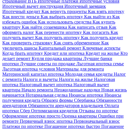
страхование ВТБ
Ипотечные платежи
Ипотечные условия
Ипотечный вычет инструкция
Ипотечный заемщик
Ипотечный кредит
Как вернуть проценты
Как взять ипотеку
Как внести деньги
Как выбрать ипотеку
Как выйти из
Как
избежать ошибок
Как использовать средства
Как купить
квартиру
Как найти созаемщика
Как написать отзыв
Как
оформить налог
Как перенести ипотеку
Как погасить
Как
получить вычет
Как получить ипотеку
Как получить кредит
Как проверить страховку
Как снять обременение
Как
увеличить шансы
Капитальный ремонт
Ключевые аспекты
Когда брать ипотеку
Кредит или ипотека
Кредит на жилье
Кто
делает ремонт
Купля продажа квартиры
Лучшие банки
ипотеки
Лучшие советы по продаже
Льготная ипотека семье
Льготная ипотека условия
Материалы для ремонта
Материнский капитал ипотека
Молодая семья кредиты
Налог
с ремонта
Налоги и вычеты
Налоги на жилье
Налоговая
ипотека
Налоговый вычет ипотека
Налоговый вычет
квартира
Начало ремонта
Неожиданные находки
Новая жизнь
начинается
Нотариальная сделка
Нюансы ипотеки
Нюансы
получения кредита
Образец формы Сбербанка
Обязанности
арендаторов
Обязанности арендаторов владельцев
Оплата
ипотеки Сбер
Оптимизация кредитов
Отзывы по ипотеке
Оформление ипотеки просто
Оценка квартиры
Ошибки при
ремонте
Первичный взнос ипотека
Первоначальный взнос
Платежи по ипотеке
Погашение ипотеки быстро
Погашение