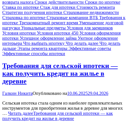
возврата налога
Сроки действительности
Сроки по ипотеке
Ставка по ипотеке
Стаж для ипотеки
Стоимость ремонта
Стратегии получения ипотеки
Страхование недвижимости
Страховка по ипотеке
Страховые компании ВТБ
Требования к
ипотеке
Трехкомнатный ремонт время
Уменьшение долговой
нагрузки
Уникальные предметы
Условия для заемщиков
Условия ипотеки
Условия ипотеки 450
Условия оформления
ипотеки
Успешное оформление займа
Уютное оформление
интерьера
Что выбрать ипотеку
Что делать далее
Что делать
дальше
Этапы ремонта квартиры
Эффективные советы
Эффективные способы ипотеки
Требования для сельской ипотеки —
как получить кредит на жилье в
деревне
Галкин Никита
Опубликовано на
10.06.2025
29.04.2026
Сельская ипотека стала одним из наиболее привлекательных
инструментов для приобретения жилья в деревне для многих
…
Читать далее
Требования для сельской ипотеки — как
получить кредит на жилье в деревне