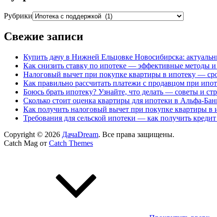
Рубрики
Свежие записи
Купить дачу в Нижней Ельцовке Новосибирска: актуальн
Как снизить ставку по ипотеке — эффективные методы и
Налоговый вычет при покупке квартиры в ипотеку — сро
Как правильно рассчитать платежи с продавцом при ипо
Боюсь брать ипотеку? Узнайте, что делать — советы и ст
Сколько стоит оценка квартиры для ипотеки в Альфа-Бан
Как получить налоговый вычет при покупке квартиры в 
Требования для сельской ипотеки — как получить кредит
Copyright © 2026
ДачаDream
. Все права защищены.
Catch Mag от
Catch Themes