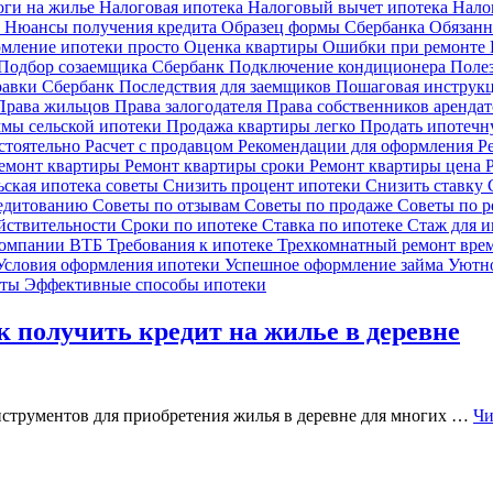
оги на жилье
Налоговая ипотека
Налоговый вычет ипотека
Нало
и
Нюансы получения кредита
Образец формы Сбербанка
Обязанн
мление ипотеки просто
Оценка квартиры
Ошибки при ремонте
Подбор созаемщика Сбербанк
Подключение кондиционера
Поле
равки Сбербанк
Последствия для заемщиков
Пошаговая инструк
Права жильцов
Права залогодателя
Права собственников аренда
мы сельской ипотеки
Продажа квартиры легко
Продать ипотечн
остоятельно
Расчет с продавцом
Рекомендации для оформления
Р
емонт квартиры
Ремонт квартиры сроки
Ремонт квартиры цена
ьская ипотека советы
Снизить процент ипотеки
Снизить ставку
редитованию
Советы по отзывам
Советы по продаже
Советы по 
йствительности
Сроки по ипотеке
Ставка по ипотеке
Стаж для 
компании ВТБ
Требования к ипотеке
Трехкомнатный ремонт вре
Условия оформления ипотеки
Успешное оформление займа
Уютно
еты
Эффективные способы ипотеки
к получить кредит на жилье в деревне
нструментов для приобретения жилья в деревне для многих …
Чи