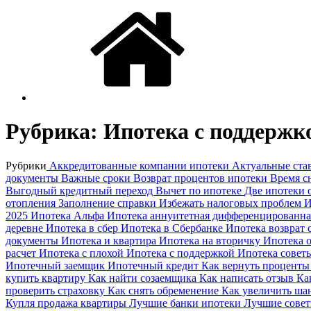
Рубрика:
Ипотека с поддержк
Рубрики
Аккредитованные компании ипотеки
Актуальные ста
документы
Важные сроки
Возврат процентов ипотеки
Время с
Выгодный кредитный переход
Вычет по ипотеке
Две ипотеки
отопления
Заполнение справки
Избежать налоговых проблем
И
2025
Ипотека Альфа
Ипотека аннуитетная дифференцированн
деревне
Ипотека в сбер
Ипотека в Сбербанке
Ипотека возврат 
документы
Ипотека и квартира
Ипотека на вторичку
Ипотека 
расчет
Ипотека с плохой
Ипотека с поддержкой
Ипотека совет
Ипотечный заемщик
Ипотечный кредит
Как вернуть процент
купить квартиру
Как найти созаемщика
Как написать отзыв
Ка
проверить страховку
Как снять обременение
Как увеличить ш
Купля продажа квартиры
Лучшие банки ипотеки
Лучшие совет