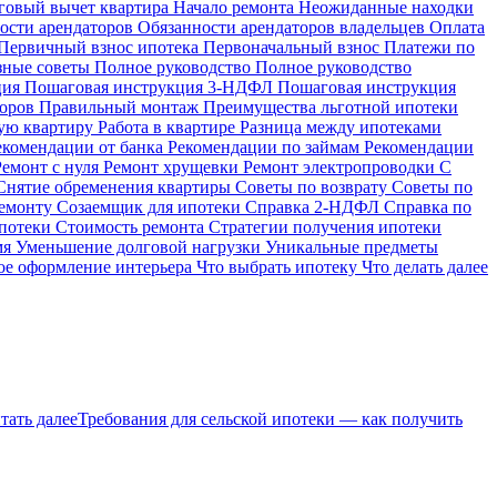
говый вычет квартира
Начало ремонта
Неожиданные находки
ости арендаторов
Обязанности арендаторов владельцев
Оплата
Первичный взнос ипотека
Первоначальный взнос
Платежи по
зные советы
Полное руководство
Полное руководство
ция
Пошаговая инструкция 3-НДФЛ
Пошаговая инструкция
торов
Правильный монтаж
Преимущества льготной ипотеки
ую квартиру
Работа в квартире
Разница между ипотеками
екомендации от банка
Рекомендации по займам
Рекомендации
Ремонт с нуля
Ремонт хрущевки
Ремонт электропроводки
С
Снятие обременения квартиры
Советы по возврату
Советы по
ремонту
Созаемщик для ипотеки
Справка 2-НДФЛ
Справка по
ипотеки
Стоимость ремонта
Стратегии получения ипотеки
мя
Уменьшение долговой нагрузки
Уникальные предметы
е оформление интерьера
Что выбрать ипотеку
Что делать далее
тать далее
Требования для сельской ипотеки — как получить