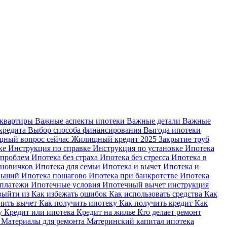
 квартиры
Важные аспекты ипотеки
Важные детали
Важные
кредита
Выбор способа финансирования
Выгода ипотеки
ный вопрос сейчас
Жилищный кредит 2025
Закрытие труб
ке
Инструкция по справке
Инструкция по установке
Ипотека
 проблем
Ипотека без страха
Ипотека без стресса
Ипотека в
 новичков
Ипотека для семьи
Ипотека и вычет
Ипотека и
еньший
Ипотека пошагово
Ипотека при банкротстве
Ипотека
 платежи
Ипотечные условия
Ипотечный вычет инструкция
выйти из
Как избежать ошибок
Как использовать средства
Как
чить вычет
Как получить ипотеку
Как получить кредит
Как
ку
Кредит или ипотека
Кредит на жилье
Кто делает ремонт
я
Материалы для ремонта
Материнский капитал ипотека