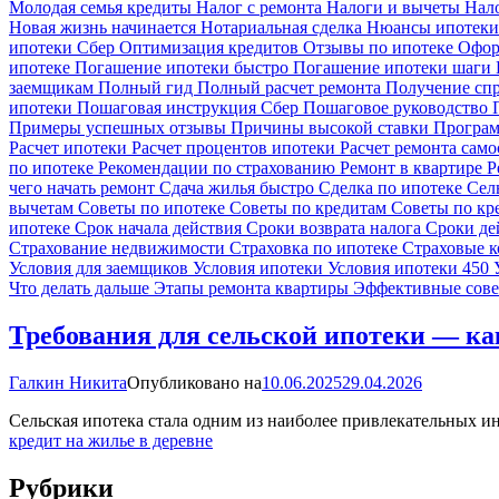
Молодая семья кредиты
Налог с ремонта
Налоги и вычеты
Нал
Новая жизнь начинается
Нотариальная сделка
Нюансы ипотек
ипотеки Сбер
Оптимизация кредитов
Отзывы по ипотеке
Офор
ипотеке
Погашение ипотеки быстро
Погашение ипотеки шаги
заемщикам
Полный гид
Полный расчет ремонта
Получение сп
ипотеки
Пошаговая инструкция Сбер
Пошаговое руководство
Примеры успешных отзывы
Причины высокой ставки
Програм
Расчет ипотеки
Расчет процентов ипотеки
Расчет ремонта сам
по ипотеке
Рекомендации по страхованию
Ремонт в квартире
Р
чего начать ремонт
Сдача жилья быстро
Сделка по ипотеке
Сел
вычетам
Советы по ипотеке
Советы по кредитам
Советы по к
ипотеке
Срок начала действия
Сроки возврата налога
Сроки де
Страхование недвижимости
Страховка по ипотеке
Страховые 
Условия для заемщиков
Условия ипотеки
Условия ипотеки 450
Что делать дальше
Этапы ремонта квартиры
Эффективные сов
Требования для сельской ипотеки — ка
Галкин Никита
Опубликовано на
10.06.2025
29.04.2026
Сельская ипотека стала одним из наиболее привлекательных и
кредит на жилье в деревне
Рубрики