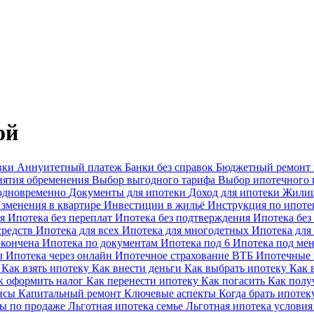
ой
вки
Аннуитетный платеж
Банки без справок
Бюджетный ремонт
нятия обременения
Выбор выгодного тарифа
Выбор ипотечного 
 одновременно
Документы для ипотеки
Доход для ипотеки
Жилищ
зменения в квартире
Инвестиции в жильё
Инструкция по ипоте
ая
Ипотека без переплат
Ипотека без подтверждения
Ипотека без
средств
Ипотека для всех
Ипотека для многодетных
Ипотека для
окончена
Ипотека по документам
Ипотека под 6
Ипотека под м
ы
Ипотека через онлайн
Ипотечное страхование ВТБ
Ипотечные
ы
Как взять ипотеку
Как внести деньги
Как выбрать ипотеку
Как 
к оформить налог
Как перенести ипотеку
Как погасить
Как полу
ансы
Капитальный ремонт
Ключевые аспекты
Когда брать ипоте
ы по продаже
Льготная ипотека семье
Льготная ипотека услови